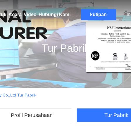
duk
Acara
Video
Hubungi Kami
kutipan
I
Tur Pabrik
 Co.,Ltd Tur Pabrik
Profil Perusahaan
Tur Pabrik