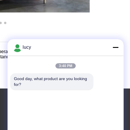
lucy
peralatan inspeksi kualitas otomatis.Kami mengikuti
standar nasional Eropa, Amerika dan Jepang.
3:40 PM
Good day, what product are you looking 
for?