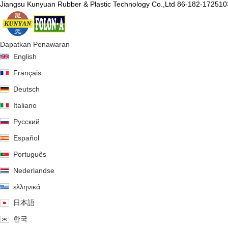
Jiangsu Kunyuan Rubber & Plastic Technology Co.,Ltd
86-182-172510
Dapatkan Penawaran
描
English
述
Français
Deutsch
Italiano
Русский
Español
Português
Nederlandse
ελληνικά
日本語
한국