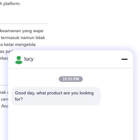
h platform.
 keamanan yang wajar
n, termasuk namun tidak
ra ketat mengelola
tas pada
erbeda tergantung pada
lucy
10:53 PM
nak di bawah umur,
Good day, what product are you looking 
for?
 cermat dan
 Anda.