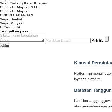
Suku Cadang Karet Kustom
Cincin O Dilapisi PTFE
Cincin O Dilapisi
CINCIN CADANGAN
Segel Berikat
Segel Minyak
O Cincin Kit
Tinggalkan pesan
Pilih file
Kirim
Klausul Perminta
Platform ini menginga
layanan platform.
Batasan Tanggun
Kami bertanggung jawa
atas pernyataan apa pu