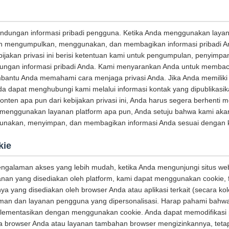
indungan informasi pribadi pengguna. Ketika Anda menggunakan laya
kan mengumpulkan, menggunakan, dan membagikan informasi pribadi A
Kebijakan privasi ini berisi ketentuan kami untuk pengumpulan, penyim
ungan informasi pribadi Anda. Kami menyarankan Anda untuk membaca
bantu Anda memahami cara menjaga privasi Anda. Jika Anda memiliki
Anda dapat menghubungi kami melalui informasi kontak yang dipublikasika
konten apa pun dari kebijakan privasi ini, Anda harus segera berhent
 menggunakan layanan platform apa pun, Anda setuju bahwa kami aka
akan, menyimpan, dan membagikan informasi Anda sesuai dengan kebi
kie
galaman akses yang lebih mudah, ketika Anda mengunjungi situs web 
an yang disediakan oleh platform, kami dapat menggunakan cookie, f
ya yang disediakan oleh browser Anda atau aplikasi terkait (secara kol
an dan layanan pengguna yang dipersonalisasi. Harap pahami bahw
plementasikan dengan menggunakan cookie. Anda dapat memodifikasi
ka browser Anda atau layanan tambahan browser mengizinkannya, tetapi