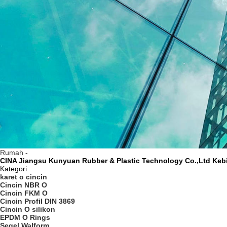
Rumah
-
CINA Jiangsu Kunyuan Rubber & Plastic Technology Co.,Ltd Kebi
Kategori
karet o cincin
Cincin NBR O
Cincin FKM O
Cincin Profil DIN 3869
Cincin O silikon
EPDM O Rings
Segel Walform