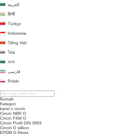
العربية
हिन्दी
Türkçe
Indonesia
Tiếng Việt
ไทย
বাংলা
فارسی
Polski
Rumah
Kategori
karet o cincin
Cincin NBR O
Cincin FKM O
Cincin Profil DIN 3869
Cincin O silikon
EPDM O Rings