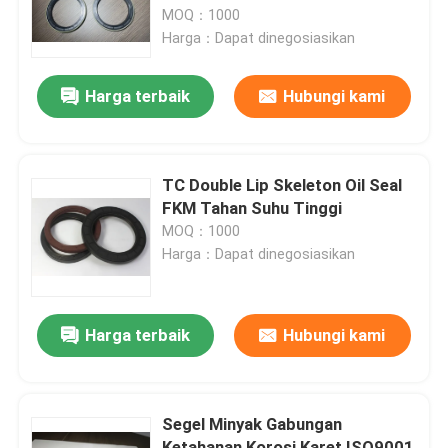
MOQ：1000
Harga：Dapat dinegosiasikan
Tentang kita
Harga terbaik
Hubungi kami
Wisata pabrik
Kontrol kualitas
TC Double Lip Skeleton Oil Seal
FKM Tahan Suhu Tinggi
MOQ：1000
Hubungi kami
Harga：Dapat dinegosiasikan
Berita
Harga terbaik
Hubungi kami
Semua Kasus
Segel Minyak Gabungan
karet o cincin
Ketahanan Korosi Karet ISO9001