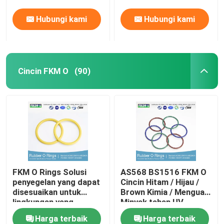
Hubungi kami
Hubungi kami
Cincin FKM O
(90)
FKM O Rings Solusi
AS568 BS1516 FKM O
penyegelan yang dapat
Cincin Hitam / Hijau /
disesuaikan untuk
Brown Kimia / Menguat
lingkungan yang
Minyak tahan UV
menuntut
Harga terbaik
Harga terbaik