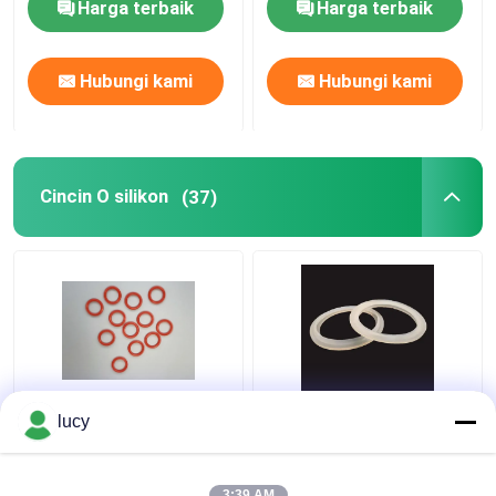
Harga terbaik
Harga terbaik
Hubungi kami
Hubungi kami
Cincin O silikon
(37)
60-70 Kekerasan SI
Putih SI Silicone
lucy
Silicone O Rings
Rubber Seal Isolasi
Sealing Untuk
Listrik Untuk Peralatan
Peralatan Kecil
Rumah Tangga
3:39 AM