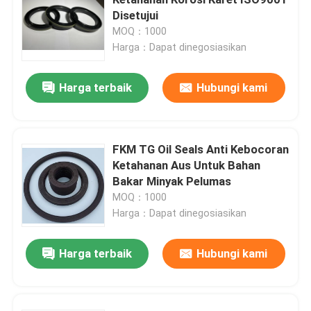
Disetujui
MOQ：1000
Cincin NBR O
Harga：Dapat dinegosiasikan
Cincin FKM O
Harga terbaik
Hubungi kami
Cincin Profil DIN 3869
FKM TG Oil Seals Anti Kebocoran
Ketahanan Aus Untuk Bahan
Cincin O silikon
Bakar Minyak Pelumas
MOQ：1000
EPDM O Rings
Harga：Dapat dinegosiasikan
Harga terbaik
Hubungi kami
Segel Walform
Suku Cadang Karet Kustom