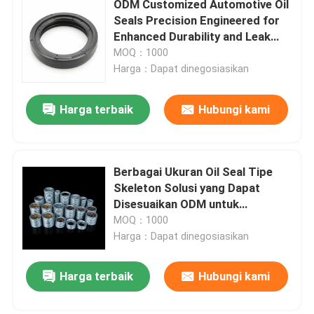
ODM Customized Automotive Oil
Seals Precision Engineered for
Cincin O Dilapisi PTFE
Enhanced Durability and Leak
Prevention in Vehicle Systems
MOQ：1000
(Pembatasan kebocoran dan
Harga：Dapat dinegosiasikan
Cincin O Dilapisi
ketahanan yang ditingkatkan
dalam sistem kendaraan)
Harga terbaik
Hubungi kami
CINCIN CADANGAN
Segel Berikat
Berbagai Ukuran Oil Seal Tipe
Skeleton Solusi yang Dapat
Disesuaikan ODM untuk
Segel Minyak
Penyegelan Mesin dan Peralatan
MOQ：1000
Tugas Berat
Harga：Dapat dinegosiasikan
O Cincin Kit
Harga terbaik
Hubungi kami