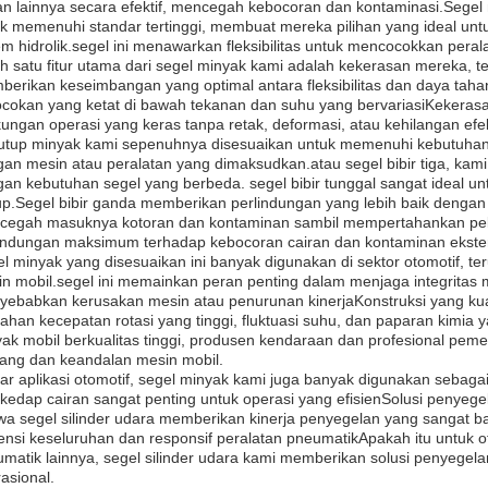
an lainnya secara efektif, mencegah kebocoran dan kontaminasi.Segel
k memenuhi standar tertinggi, membuat mereka pilihan yang ideal untuk
em hidrolik.segel ini menawarkan fleksibilitas untuk mencocokkan peral
h satu fitur utama dari segel minyak kami adalah kekerasan mereka, te
erikan keseimbangan yang optimal antara fleksibilitas dan daya t
cokan yang ketat di bawah tekanan dan suhu yang bervariasiKekera
kungan operasi yang keras tanpa retak, deformasi, atau kehilangan efe
tup minyak kami sepenuhnya disesuaikan untuk memenuhi kebutuhan 
an mesin atau peralatan yang dimaksudkan.atau segel bibir tiga, kam
an kebutuhan segel yang berbeda. segel bibir tunggal sangat ideal u
p.Segel bibir ganda memberikan perlindungan yang lebih baik deng
cegah masuknya kotoran dan kontaminan sambil mempertahankan pelu
indungan maksimum terhadap kebocoran cairan dan kontaminan ekster
l minyak yang disesuaikan ini banyak digunakan di sektor otomotif, t
n mobil.segel ini memainkan peran penting dalam menjaga integrita
ebabkan kerusakan mesin atau penurunan kinerjaKonstruksi yang ku
han kecepatan rotasi yang tinggi, fluktuasi suhu, dan paparan kimi
ak mobil berkualitas tinggi, produsen kendaraan dan profesional pem
ang dan keandalan mesin mobil.
uar aplikasi otomotif, segel minyak kami juga banyak digunakan sebaga
kedap cairan sangat penting untuk operasi yang efisienSolusi penye
a segel silinder udara memberikan kinerja penyegelan yang sangat 
iensi keseluruhan dan responsif peralatan pneumatikApakah itu untuk ot
matik lainnya, segel silinder udara kami memberikan solusi penyege
asional.