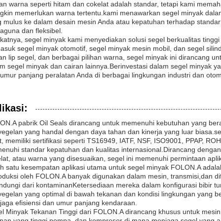
han warna seperti hitam dan cokelat adalah standar, tetapi kami mema
kin memerlukan warna tertentu.kami menawarkan segel minyak dalam
 mulus ke dalam desain mesin Anda atau kepatuhan terhadap standar 
aguna dan fleksibel.
katnya, segel minyak kami menyediakan solusi segel berkualitas tinggi
asuk segel minyak otomotif, segel minyak mesin mobil, dan segel sil
han lip segel, dan berbagai pilihan warna, segel minyak ini dirancang 
m segel minyak dan cairan lainnya.Berinvestasi dalam segel minyak yan
umur panjang peralatan Anda di berbagai lingkungan industri dan otom
ikasi:
N.A pabrik Oil Seals dirancang untuk memenuhi kebutuhan yang bera
egelan yang handal dengan daya tahan dan kinerja yang luar biasa.seg
t, memiliki sertifikasi seperti TS16949, IATF, NSF, ISO9001, PPAP, 
nuhi standar kepatuhan dan kualitas internasional.Dirancang dengan
lat, atau warna yang disesuaikan, segel ini memenuhi permintaan aplik
h satu kesempatan aplikasi utama untuk segel minyak FOLON.A adalah 
oduksi oleh FOLON.A banyak digunakan dalam mesin, transmisi,dan d
ndungi dari kontaminanKetersediaan mereka dalam konfigurasi bibir tun
egelan yang optimal di bawah tekanan dan kondisi lingkungan yang b
aga efisiensi dan umur panjang kendaraan.
l Minyak Tekanan Tinggi dari FOLON.A dirancang khusus untuk mesin 
nan yang tinggi.pompa, dan kompresor di mana menjaga segel yang am