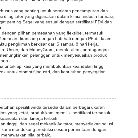
 khusus yang penting untuk peralatan pencampuran dan
di agitator yang digunakan dalam kimia, industri farmasi,
at penting.Segel yang sesuai dengan sertifikasi FDA dan
.
 dengan pilihan pemesanan yang fleksibel, termasuk
Kemasan dirancang dengan hati-hati dengan PE di dalam
tu pengiriman berkisar dari 5 sampai 8 hari kerja,
stern Union, dan MoneyGram, memfasilitasi perdagangan
 memungkinkan pelanggan untuk menyesuaikan produk
taan.
na untuk aplikasi yang membutuhkan keandalan tinggi,
ok untuk otomotif,industri, dan kebutuhan penyegelan
uhan spesifik Anda.tersedia dalam berbagai ukuran
as yang ketat, produk kami memiliki sertifikasi termasuk
andalan dan kinerja terbaik.
n tinggi, dan segel mekanik Agitator, menyediakan solusi
ik kami mendukung produksi sesuai permintaan dengan
menawarkan nilai terbaik.