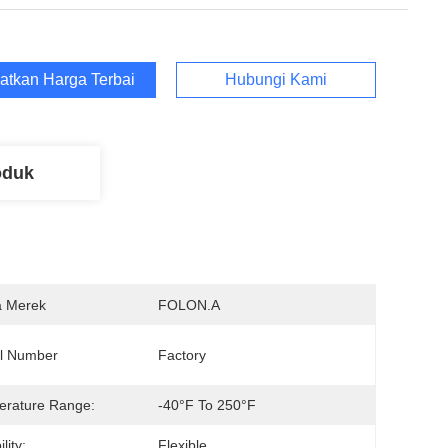
atkan Harga Terbaik
Hubungi Kami
oduk
 Merek
FOLON.A
l Number
Factory
erature Range:
-40°F To 250°F
ility:
Flexible