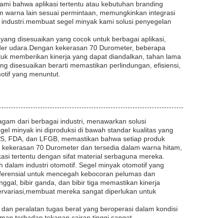
hami bahwa aplikasi tertentu atau kebutuhan branding
 warna lain sesuai permintaan, memungkinkan integrasi
industri.membuat segel minyak kami solusi penyegelan
 yang disesuaikan yang cocok untuk berbagai aplikasi,
inder udara.Dengan kekerasan 70 Durometer, beberapa
untuk memberikan kinerja yang dapat diandalkan, tahan lama
g disesuaikan berarti memastikan perlindungan, efisiensi,
otif yang menuntut.
gam dari berbagai industri, menawarkan solusi
el minyak ini diproduksi di bawah standar kualitas yang
ROHS, FDA, dan LFGB, memastikan bahwa setiap produk
 kekerasan 70 Durometer dan tersedia dalam warna hitam,
asi tertentu dengan sifat material serbaguna mereka.
dalam industri otomotif. Segel minyak otomotif yang
iferensial untuk mencegah kebocoran pelumas dan
ggal, bibir ganda, dan bibir tiga memastikan kinerja
ervariasi,membuat mereka sangat diperlukan untuk
dan peralatan tugas berat yang beroperasi dalam kondisi
an terhadap tekanan cairan tinggi sangat