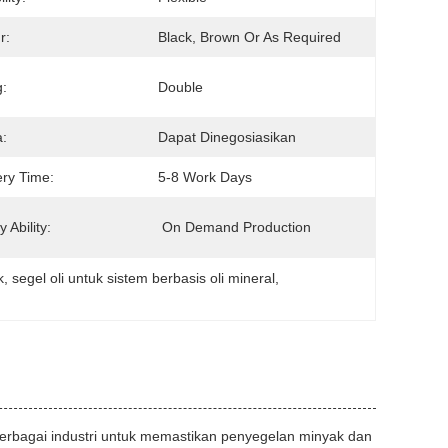
r:
Black, Brown Or As Required
g:
Double
:
Dapat Dinegosiasikan
ery Time:
5-8 Work Days
 Ability:
 On Demand Production
k
, 
segel oli untuk sistem berbasis oli mineral
, 
rbagai industri untuk memastikan penyegelan minyak dan