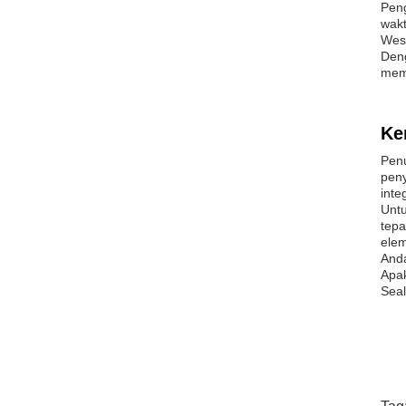
Peng
wakt
Wes
Den
meme
Ke
Penu
peny
inte
Unt
tep
ele
Anda
Apak
Seal