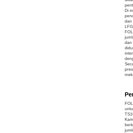
pent
Di i
penc
dan 
LFGB
FOLO
juml
dan 
didu
int
deng
Seca
pres
meka
Pe
FOLO
untu
TS16
Kami
berk
juml