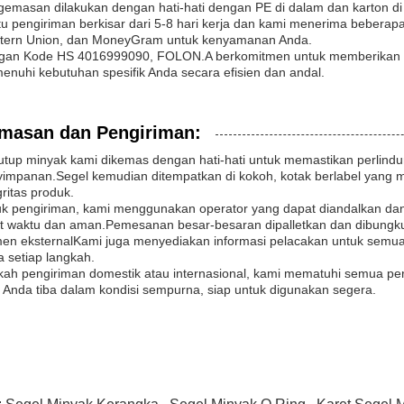
emasan dilakukan dengan hati-hati dengan PE di dalam dan karton di
u pengiriman berkisar dari 5-8 hari kerja dan kami menerima beberapa 
tern Union, dan MoneyGram untuk kenyamanan Anda.
gan Kode HS 4016999090, FOLON.A berkomitmen untuk memberikan pro
nuhi kebutuhan spesifik Anda secara efisien dan andal.
masan dan Pengiriman:
tup minyak kami dikemas dengan hati-hati untuk memastikan perlind
impanan.Segel kemudian ditempatkan di kokoh, kotak berlabel yang
gritas produk.
uk pengiriman, kami menggunakan operator yang dapat diandalkan d
at waktu dan aman.Pemesanan besar-besaran dipalletkan dan dibung
men eksternalKami juga menyediakan informasi pelacakan untuk sem
 setiap langkah.
ah pengiriman domestik atau internasional, kami mematuhi semua per
 Anda tiba dalam kondisi sempurna, siap untuk digunakan segera.