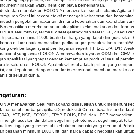
ing.meminimalkan waktu henti dan biaya pemeliharaan.
ndustri dan manufaktur, FOLON.A menawarkan segel mekanis Agitator
ampuran.Segel ini secara efektif mencegah kebocoran dan kontaminasi 
industri pengolahan makanan, di mana kebersihan dan keandalan sang
 memastikan mereka aman untuk aplikasi kelas makanan dan farmasi
N.A's seal minyak, termasuk seal gearbox dan seal PTFE, disediakan
ah pesanan minimal 1000 buah dan harga yang dapat dinegosiasikan.
karton di luar untuk memastikan perlindungan produk selama transitWak
kung oleh berbagai syarat pembayaran seperti TT, L/C, D/A, D/P, We
ernasional yang lancar.FOLON.A menawarkan layanan ODM dan OEM,
an spesifikasi yang tepat dengan kemampuan produksi sesuai permin
ra keseluruhan, FOLON.A pabrik Oil Seal adalah pilihan yang sempur
isi, dan kepatuhan dengan standar internasional, membuat mereka coc
nis di seluruh dunia.
ngaturan:
N.A menawarkan Seal Minyak yang disesuaikan untuk memenuhi kebut
k memenuhi berbagai aplikasiDiproduksi di Cina di bawah standar kualit
949, IATF, NSF, ISO9001, PPAP, ROHS, FDA, dan LFGB,memastikan ke
 mengkhususkan diri dalam segel minyak otomotif, segel minyak tekana
ualitas tinggi yang memenuhi kebutuhan industri yang menuntut.Pabr
ah pesanan minimum 1000 unit, dan harga dapat dinegosiasikan untuk 