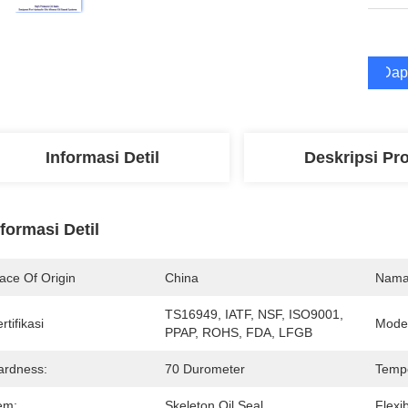
Dap
Informasi Detil
Deskripsi Pr
nformasi Detil
ace Of Origin
China
Nama
TS16949, IATF, NSF, ISO9001, 
rtifikasi
Mode
PPAP, ROHS, FDA, LFGB
ardness:
70 Durometer
Temp
em:
Skeleton Oil Seal
Flexib