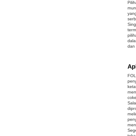
Pili
mung
yang
serb
Sing
term
pili
dala
dan 
Apl
FOLO
peny
keta
meme
coke
Sala
dipr
meli
peny
menj
Sege
teka