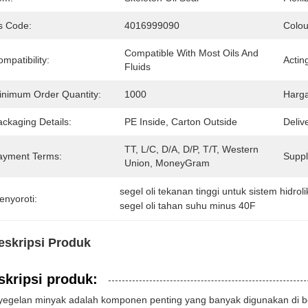
s Code:
4016999090
Colou
Compatible With Most Oils And 
mpatibility:
Actin
Fluids
inimum Order Quantity:
1000
Harga
ckaging Details:
PE Inside, Carton Outside 
Deliv
TT, L/C, D/A, D/P, T/T, Western 
ayment Terms:
Supply
Union, MoneyGram 
segel oli tekanan tinggi untuk sistem hidroli
enyoroti:
segel oli tahan suhu minus 40F
eskripsi Produk
skripsi produk:
egelan minyak adalah komponen penting yang banyak digunakan di be