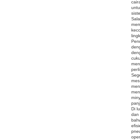
cair
untu
sist
Sala
memb
keco
ling
Penu
deng
deng
cuku
men
perl
Sege
mesi
meny
mena
miny
panj
Di l
dan 
bahw
efis
pneu
oper