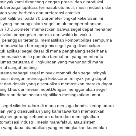
 minyak kami dirancang dengan presisi dan diproduksi
 berbagai aplikasi, termasuk otomotif, mesin industri, dan
atan yang berbeda dan preferensi estetika.
pat kalibrasi pada 70 Durometer tingkat kekerasan ini
ahan,yang memungkinkan segel untuk mempertahankan
san 70 Durometer memastikan bahwa segel dapat menahan
ktivitas penyegelan mereka dari waktu ke waktu.
pelanggan tertentu, memastikan kompatibilitas sempurna
i menawarkan berbagai jenis segel yang disesuaikan
ntuk aplikasi segel dasar di mana penghalang sederhana
an memasukkan lip penutup tambahan, yang membantu
mas.terutama di lingkungan yang menuntut di mana
nal sangat penting.
erutama sebagai segel minyak otomotif dan segel minyak
s mesin dengan mencegah kebocoran minyak yang dapat
at dan desain yang disesuaikan memastikan mereka dapat
a yang khas dari mesin mobil.Dengan menggunakan segel
eliharaan dapat secara signifikan meningkatkan umur
i segel silinder udara.di mana menjaga kondisi kedap udara
gelan yang disesuaikan yang kami tawarkan memastikan
baik,mengurangi kebocoran udara dan meningkatkan
omatisasi industri, mesin manufaktur, atau sistem
lan yang dapat diandalkan yang meningkatkan keandalan