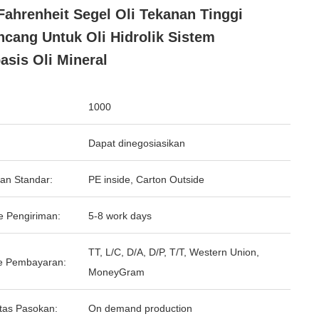
Fahrenheit Segel Oli Tekanan Tinggi
ncang Untuk Oli Hidrolik Sistem
asis Oli Mineral
1000
Dapat dinegosiasikan
an Standar:
PE inside, Carton Outside
e Pengiriman:
5-8 work days
TT, L/C, D/A, D/P, T/T, Western Union,
e Pembayaran:
MoneyGram
tas Pasokan:
On demand production