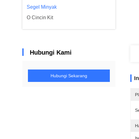
Segel Minyak
O Cincin Kit
Hubungi Kami
Hubungi Sekarang
I
Pl
Se
H
It