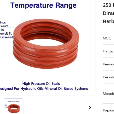
250 
Dira
Berb
MOQ:
Harga:
Kemas
Period
Metod
Kapasi