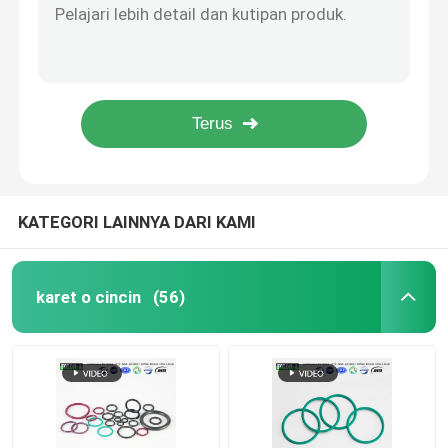
Penyegelan Orings Hitam NBR Yang Tepat Memakai Standar AS568 Tahan Minyak
Cincin NBR O
Ketahanan Aus NBR Nitrile Rubber O Ring Dengan Pengerjaan Halus
AS568 Standard NBR O Rings Material 70-90 Hardness Untuk Bagian Pneumatik
FKM Fluororubber Segel Karet Suhu Tinggi 70 - 90 Kekerasan Hijau Coklat
Cincin FKM O
Round FKM Rubber O Rings 70-90 Kekerasan Untuk Industri Metalurgi
Cincin Profil DIN 3869
KATEGORI LAINNYA DARI KAMI
Cincin O silikon
karet o cincin
(56)
EPDM O Rings
Segel Walform
Suku Cadang Karet Kustom