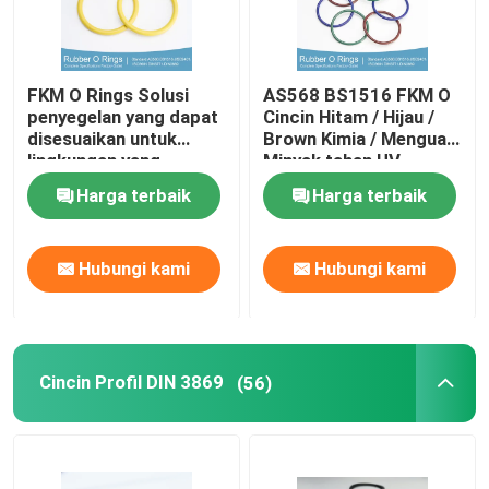
FKM O Rings Solusi
AS568 BS1516 FKM O
penyegelan yang dapat
Cincin Hitam / Hijau /
disesuaikan untuk
Brown Kimia / Menguat
lingkungan yang
Minyak tahan UV
menuntut
Harga terbaik
Harga terbaik
Hubungi kami
Hubungi kami
Cincin Profil DIN 3869
(56)