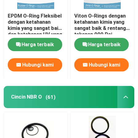
Cincin O Dilapisi PTFE
EPDM O-Ring Fleksibel
Viton O-Rings dengan
dengan ketahanan
ketahanan kimia yang
kimia yang sangat baik
sangat baik & rentang
Cincin O Dilapisi
dan ketahanan UV yang
tekanan 000 Psi
baik
Harga terbaik
Harga terbaik
CINCIN CADANGAN
Hubungi kami
Hubungi kami
Segel Berikat
Segel Minyak
Cincin NBR O
(61)
O Cincin Kit