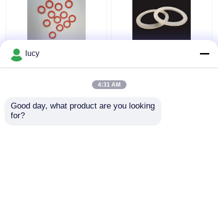
lucy
60-70 Kekerasan SI
Putih SI Silicone
Silicone O Rings
Rubber Seal Isolasi
Sealing Untuk
Listrik Untuk Peralatan
4:31 AM
Peralatan Kecil
Rumah Tangga
Harga terbaik
Harga terbaik
Good day, what product are you looking 
for?
Hubungi kami
Hubungi kami
Lihat Lebih
Rumah
Tentang kita
Hubungi kami
Desktop Site