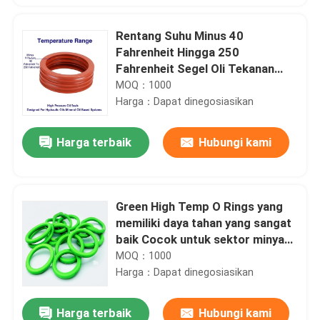
Rentang Suhu Minus 40
Fahrenheit Hingga 250
Fahrenheit Segel Oli Tekanan
Tinggi Dirancang Untuk Oli
MOQ：1000
Hidrolik Sistem Berbasis Oli
Harga：Dapat dinegosiasikan
Mineral
Harga terbaik
Hubungi kami
Green High Temp O Rings yang
memiliki daya tahan yang sangat
baik Cocok untuk sektor minyak,
gas dan energi yang
MOQ：1000
membutuhkan komponen tahan
Harga：Dapat dinegosiasikan
panas
Harga terbaik
Hubungi kami