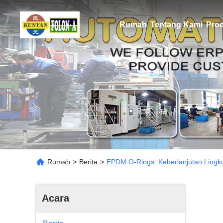
Rumah
Tentang Kami
Pro
Rumah
>
Berita
>
EPDM O-Rings: Keberlanjutan Lingk
Acara