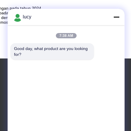
ungan pada tahun 2024
 pada tahun 2024.
EPDM O-ring
Dari sistem pengelolaan air
lucy
u dengan menyediakan solusi penyegelan yang tahan lama
osikan pengelolaan lingkungan pada tahun 2024.
7:38 AM
Good day, what product are you looking 
for?
Surel: sales@folonaseal.com