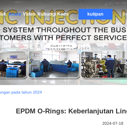
duk
Acara
Video
Hubungi Kami
kutipan
I
Detail Berita
ungan pada tahun 2024
EPDM O-Rings: Keberlanjutan Li
2024-07-18