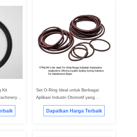
 Kit
Set O-Ring Ideal untuk Berbagai
achinery
Aplikasi Industri Otomotif yang
roof
Menawarkan Solusi Penyegelan Tahan
rbaik
Dapatkan Harga Terbaik
n Lama
Lama untuk Perbaikan Pemeliharaan