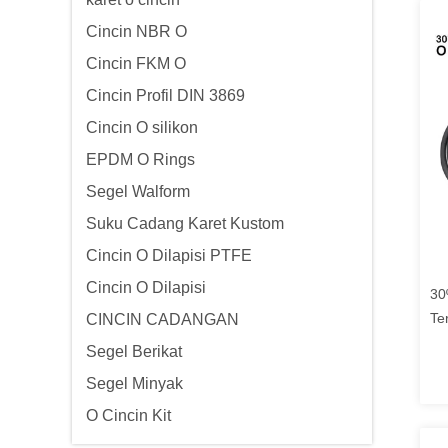
Cincin NBR O
Cincin FKM O
Cincin Profil DIN 3869
Cincin O silikon
EPDM O Rings
Segel Walform
Suku Cadang Karet Kustom
Cincin O Dilapisi PTFE
Cincin O Dilapisi
30
Te
CINCIN CADANGAN
VM
Segel Berikat
un
Segel Minyak
O Cincin Kit