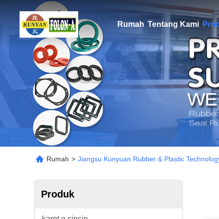
Rumah
Tentang Kami
Pro
Rumah
>
Jiangsu Kunyuan Rubber & Plastic Technolog
Produk
karet o cincin