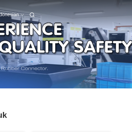
ndonesian
uk