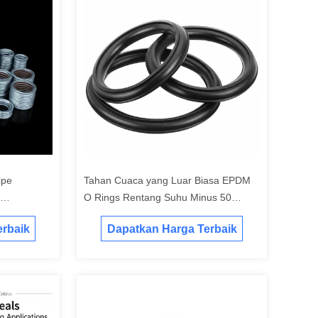
ipe
Tahan Cuaca yang Luar Biasa EPDM
O Rings Rentang Suhu Minus 50
nyegelan
sampai 250 derajat Celcius dengan
rbaik
Dapatkan Harga Terbaik
 Berat
Tahan Abrasi yang Lebih Tinggi