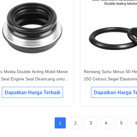
s Media Double Acting Mobil Mesin
Rentang Suhu Minus 50 Hi
l Seal Engine Seal Dirancang untuk
250 Celcius Segel Elasto
minimalkan Kebocoran Minyak dan
Ideal untuk Aplikasi Manufa
Dapatkan Harga Terbaik
Dapatkan Harga Te
maksimalkan Daya Tahan Mesin
Otomotif Solusi Penyegela
Lama
1
2
3
4
5