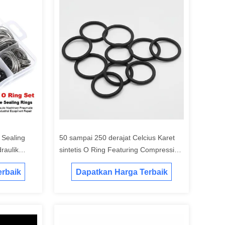
 Sealing
50 sampai 250 derajat Celcius Karet
raulik
sintetis O Ring Featuring Compression
Perbaikan
Set 35 persen Dirancang untuk
rbaik
Dapatkan Harga Terbaik
penguncian yang tahan lama