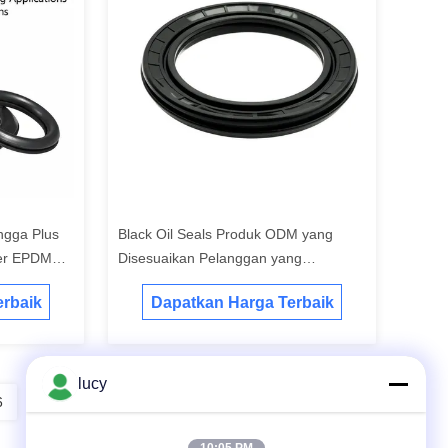
ngga Plus
Black Oil Seals Produk ODM yang
mer EPDM
Disesuaikan Pelanggan yang
ktur
Dirancang untuk Ketahanan dan
rbaik
Dapatkan Harga Terbaik
n Tahan
Ketahanan yang Ditingkatkan di
Lingkungan yang Kekerasan
lucy
6
7
8