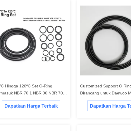
ºC Hingga 120ºC Set O-Ring
Customized Support O Ring
rmasuk NBR 70 1 NBR 90 NBR 70 2
Dirancang untuk Daewoo M
Q 70 FKM 70 Bahan yang Cocok
Seal Memastikan Kinerja P
Dapatkan Harga Terbaik
Dapatkan Harga Te
tuk Berbagai Penggunaan Industri
Kebocoran dan Daya Taha