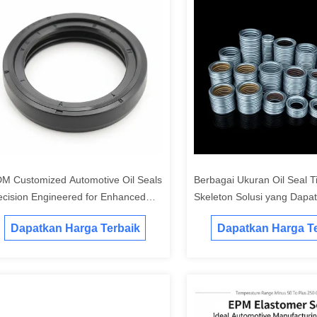
M Customized Automotive Oil Seals
Berbagai Ukuran Oil Seal T
ecision Engineered for Enhanced
Skeleton Solusi yang Dapat
rability and Leak Prevention in
Disesuaikan ODM untuk Pe
Dapatkan Harga Terbaik
Dapatkan Harga Te
hicle Systems (Pembatasan
Mesin dan Peralatan Tugas
bocoran dan ketahanan yang
tingkatkan dalam sistem kendaraan)