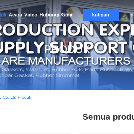
duk
Acara
Video
Hubungi Kami
kutipan
I
PRODUK
y Co.,Ltd Produk
Semua prod