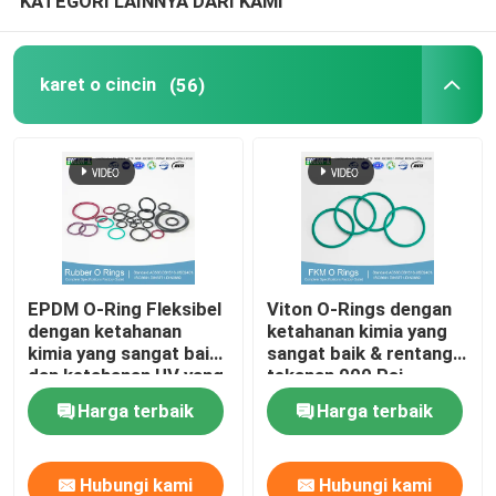
KATEGORI LAINNYA DARI KAMI
karet o cincin
(56)
EPDM O-Ring Fleksibel
Viton O-Rings dengan
dengan ketahanan
ketahanan kimia yang
kimia yang sangat baik
sangat baik & rentang
dan ketahanan UV yang
tekanan 000 Psi
baik
Harga terbaik
Harga terbaik
Hubungi kami
Hubungi kami