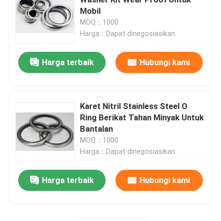
Mobil
MOQ：1000
Cincin NBR O
Harga：Dapat dinegosiasikan
Cincin FKM O
Harga terbaik
Hubungi kami
Cincin Profil DIN 3869
Karet Nitril Stainless Steel O
Ring Berikat Tahan Minyak Untuk
Cincin O silikon
Bantalan
MOQ：1000
EPDM O Rings
Harga：Dapat dinegosiasikan
Harga terbaik
Hubungi kami
Segel Walform
Suku Cadang Karet Kustom