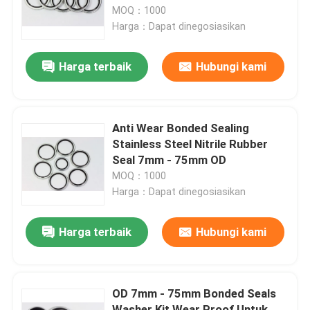
MOQ：1000
Harga：Dapat dinegosiasikan
Tentang kita
Harga terbaik
Hubungi kami
Wisata pabrik
Kontrol kualitas
Anti Wear Bonded Sealing
Stainless Steel Nitrile Rubber
Seal 7mm - 75mm OD
Hubungi kami
MOQ：1000
Harga：Dapat dinegosiasikan
Berita
Harga terbaik
Hubungi kami
Semua Kasus
OD 7mm - 75mm Bonded Seals
karet o cincin
Washer Kit Wear Proof Untuk