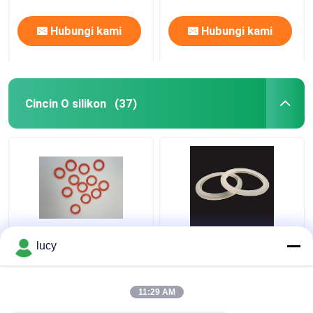
Hubungi kami
Hubungi kami
Cincin O silikon
(37)
60-70 Kekerasan SI
Putih SI Silicone
lucy
Silicone O Rings
Rubber Seal Isolasi
Sealing Untuk
Listrik Untuk Peralatan
Peralatan Kecil
Rumah Tangga
11:29 AM
Harga terbaik
Harga terbaik