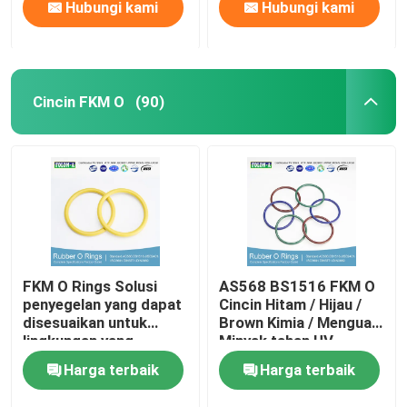
Hubungi kami
Hubungi kami
Cincin FKM O
(90)
FKM O Rings Solusi
AS568 BS1516 FKM O
penyegelan yang dapat
Cincin Hitam / Hijau /
disesuaikan untuk
Brown Kimia / Menguat
lingkungan yang
Minyak tahan UV
menuntut
Harga terbaik
Harga terbaik