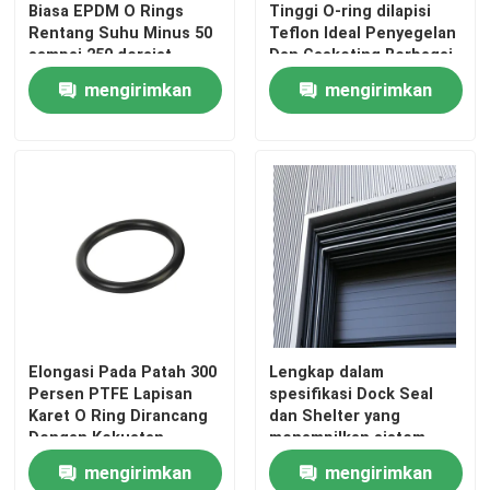
Biasa EPDM O Rings
Tinggi O-ring dilapisi
Rentang Suhu Minus 50
Teflon Ideal Penyegelan
sampai 250 derajat
Dan Gasketing Berbagai
Celcius dengan Tahan
Industri tahan kimia
mengirimkan
mengirimkan
Abrasi yang Lebih Tinggi
tahan lama
permintaan
permintaan
Elongasi Pada Patah 300
Lengkap dalam
Persen PTFE Lapisan
spesifikasi Dock Seal
Karet O Ring Dirancang
dan Shelter yang
Dengan Kekuatan
menampilkan sistem
Tarikan Sangat Tinggi
pipa baja hidrolik yang
mengirimkan
mengirimkan
Memastikan Kinerja
dirancang untuk