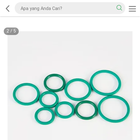
2
/
5