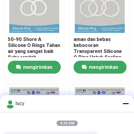
Tentang kita
Wisata pabrik
50-90 Shore A
aman dan bebas
Silicone O Rings Tahan
kebocoran
air yang sangat baik
Transparent Silicone
Kontrol kualitas
Suhu rendah
O Ring Untuk Sealing
mengirimkan
mengirimkan
Hubungi kami
permintaan
permintaan
Berita
lucy
Semua Kasus
4:34 AM
karet o cincin