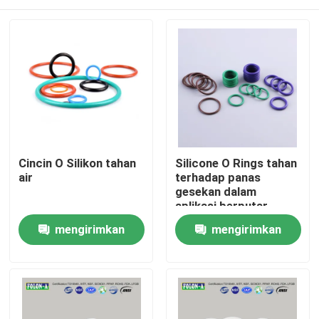
Cincin O Silikon tahan
Silicone O Rings tahan
air
terhadap panas
gesekan dalam
aplikasi berputar
Rumah
mengirimkan
mengirimkan
permintaan
permintaan
Produk
Video