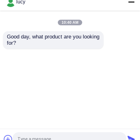
lucy
10:40 AM
Good day, what product are you looking 
for?
Cincin-O Suhu Tinggi
Standar Amerika Jepang
Standar ISO3601
dan Internasional untuk
Komponen Penyegel
cincin NBR O
Suhu Minus 40C hingga
280C untuk Lingkungan
mengirimkan
mengirimkan
Suhu Ekstrem
permintaan
permintaan
Rumah
Rumah
Tentang kita
Hubungi kami
Desktop Site
Sitemap
Kebijakan Privasi
Produk
Kualitas
karet o cincin
Pabrik cina.Copyright ©
Video