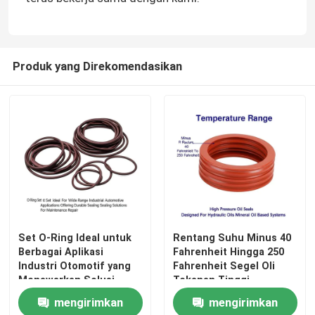
Produk yang Direkomendasikan
Set O-Ring Ideal untuk
Rentang Suhu Minus 40
Berbagai Aplikasi
Fahrenheit Hingga 250
Industri Otomotif yang
Fahrenheit Segel Oli
Menawarkan Solusi
Tekanan Tinggi
Penyegelan Tahan Lama
Dirancang Untuk Oli
mengirimkan
mengirimkan
untuk Perbaikan
Hidrolik Sistem Berbasis