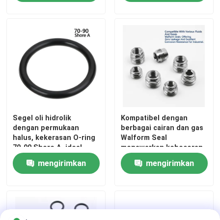
Pemeliharaan
Oli Mineral
permintaan
permintaan
Segel oli hidrolik
Kompatibel dengan
dengan permukaan
berbagai cairan dan gas
halus, kekerasan O-ring
Walform Seal
70-90 Shore A, ideal
menawarkan kebocoran
untuk pompa hidrolik,
nol dan ketahanan
mengirimkan
mengirimkan
silinder, dan katup
korosi yang sangat baik
untuk industri
permintaan
permintaan