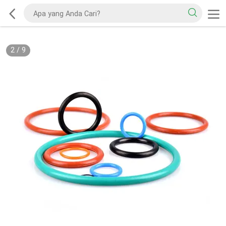
2
/
9