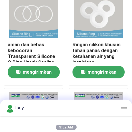
Tentang kita
Wisata pabrik
aman dan bebas
Ringan silikon khusus
kebocoran
tahan panas dengan
Kontrol kualitas
Transparent Silicone
ketahanan air yang
O Ring Untuk Sealing
luar biasa
mengirimkan
mengirimkan
Hubungi kami
permintaan
permintaan
Berita
lucy
Semua Kasus
9:32 AM
karet o cincin