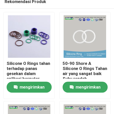
Rekomendasi Produk
Silicone O Rings tahan
50-90 Shore A
terhadap panas
Silicone O Rings Tahan
gesekan dalam
air yang sangat baik
aplikasi berputar
Suhu rendah
Rumah
mengirimkan
mengirimkan
Produk
permintaan
permintaan
Video