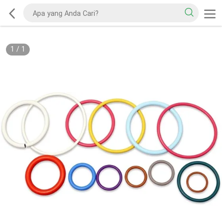
1
/
1