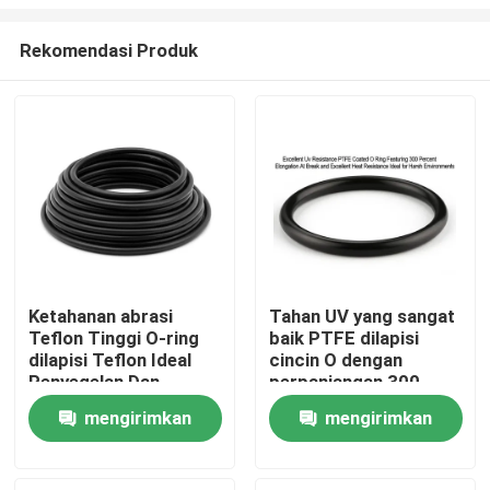
Rekomendasi Produk
Ketahanan abrasi
Tahan UV yang sangat
Teflon Tinggi O-ring
baik PTFE dilapisi
Rumah
dilapisi Teflon Ideal
cincin O dengan
Penyegelan Dan
perpanjangan 300
Gasketing Berbagai
persen saat pecah dan
Produk
mengirimkan
mengirimkan
Industri tahan kimia
ketahanan panas yang
tahan lama
sangat baik Ideal
permintaan
permintaan
untuk lingkungan yang
Video