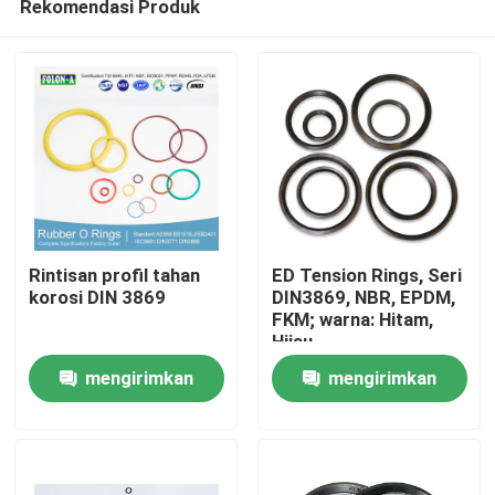
Rekomendasi Produk
Rintisan profil tahan
ED Tension Rings, Seri
korosi DIN 3869
DIN3869, NBR, EPDM,
FKM; warna: Hitam,
Hijau
Rumah
mengirimkan
mengirimkan
Produk
permintaan
permintaan
Video