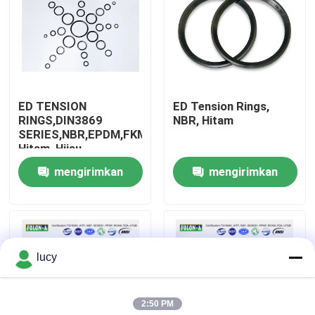
Tentang kita
Wisata pabrik
ED TENSION
ED Tension Rings,
RINGS,DIN3869
NBR, Hitam
Kontrol kualitas
SERIES,NBR,EPDM,FKM;KOLOR:
Hitam, Hijau
mengirimkan
mengirimkan
Hubungi kami
permintaan
permintaan
Berita
lucy
Semua Kasus
2:50 PM
karet o cincin