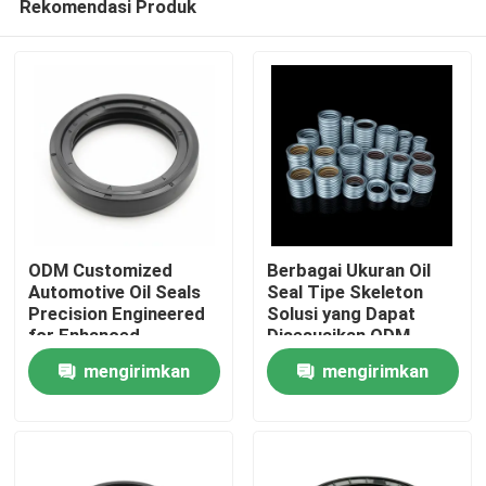
Rekomendasi Produk
ODM Customized
Berbagai Ukuran Oil
Automotive Oil Seals
Seal Tipe Skeleton
Precision Engineered
Solusi yang Dapat
for Enhanced
Disesuaikan ODM
Rumah
Durability and Leak
untuk Penyegelan
mengirimkan
mengirimkan
Prevention in Vehicle
Mesin dan Peralatan
Systems (Pembatasan
Tugas Berat
Produk
permintaan
permintaan
kebocoran dan
ketahanan yang
ditingkatkan dalam
Video