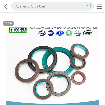
2
/
6