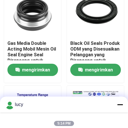
sistem kendaraan)
Tentang kita
Wisata pabrik
Gas Media Double
Black Oil Seals Produk
Acting Mobil Mesin Oil
ODM yang Disesuaikan
Kontrol kualitas
Seal Engine Seal
Pelanggan yang
Dirancang untuk
Dirancang untuk
Meminimalkan
Ketahanan dan
mengirimkan
mengirimkan
Hubungi kami
Kebocoran Minyak dan
Ketahanan yang
Memaksimalkan Daya
Ditingkatkan di
permintaan
permintaan
Tahan Mesin
Lingkungan yang
Berita
Kekerasan
lucy
Semua Kasus
5:14 PM
karet o cincin