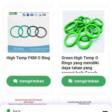
permintaan
permintaan
Tentang kita
Wisata pabrik
Kontrol kualitas
High Temp FKM O Ring
Green High Temp O
Hubungi kami
Rings yang memiliki
daya tahan yang
sangat baik Cocok
Berita
untuk sektor minyak,
mengirimkan
mengirimkan
gas dan energi yang
membutuhkan
permintaan
permintaan
komponen tahan
Semua Kasus
panas
karet o cincin
lucy