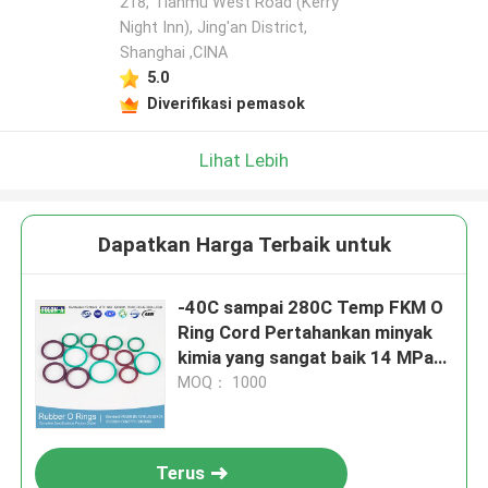
218, Tianmu West Road (Kerry
Night Inn), Jing'an District,
Shanghai ,CINA
5.0
Diverifikasi pemasok
Lihat Lebih
Dapatkan Harga Terbaik untuk
-40C sampai 280C Temp FKM O
Ring Cord Pertahankan minyak
kimia yang sangat baik 14 MPa
Kekuatan tarik
MOQ： 1000
Terus