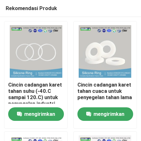
Rekomendasi Produk
Cincin cadangan karet
Cincin cadangan karet
tahan suhu (-40.C
tahan cuaca untuk
sampai 120.C) untuk
penyegelan tahan lama
Rumah
penyegelan industri
mengirimkan
mengirimkan
Produk
permintaan
permintaan
Video