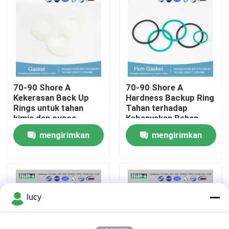
Tentang kita
Wisata pabrik
70-90 Shore A
70-90 Shore A
Kontrol kualitas
Kekerasan Back Up
Hardness Backup Ring
Rings untuk tahan
Tahan terhadap
kimia dan cuaca
Kebanyakan Bahan
Hubungi kami
Kimia dan Suhu
mengirimkan
mengirimkan
permintaan
permintaan
Berita
Semua Kasus
lucy
karet o cincin