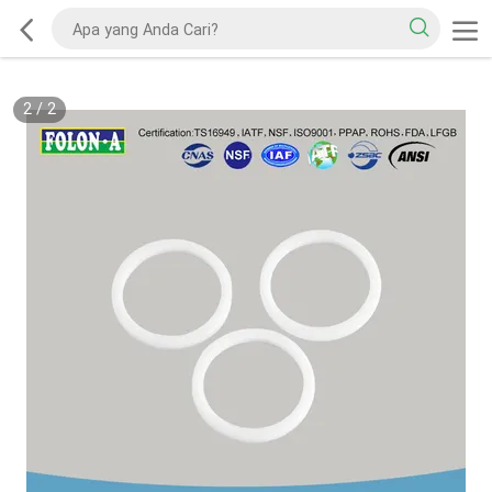
2
/
2