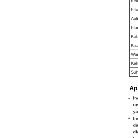
Kek
Fit
Apl
Elo
Ket
Kis
Wa
Kek
Suh
Apl
In
un
ya
In
da
di