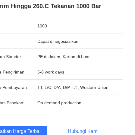
rim Hingga 260.C Tekanan 1000 Bar
1000
Dapat dinegosiasikan
an Standar:
PE di dalam, Karton di Luar
e Pengiriman:
5-8 work days
e Pembayaran:
TT, L/C, D/A, D/P, T/T, Western Union
tas Pasokan:
On demand production
atkan Harga Terbaik
Hubungi Kami