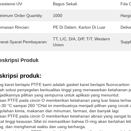
sistensi UV:
Bagus Sekali.
Fda C
inimum Order Quantity:
1000
Harga
emasan Rincian:
PE Di Dalam, Karton Di Luar
Deliv
TT, L/C, D/A, D/P, T/T, Western 
yarat-Syarat Pembayaran:
Supply
Union
eskripsi Produk
skripsi produk:
ng karet berlapis PTFE kami adalah gasket karet berlapis fluorocarbo
ah solusi penyegelan berkualitas tinggi yang menawarkan ketahanan 
adikannya pilihan yang sempurna untuk aplikasi yang menuntut.
san PTFE pada cincin O memberikan ketahanan yang luar biasa terhad
 -30 °C sampai 260 °CHal ini membuatnya menjadi pilihan yang cocok 
olahan kimia, makanan dan minuman, farmasi, dan banyak lagi.
san PTFE pada cincin O memberikan ketahanan abrasi yang sangat bai
kat tinggi keausan.Sifat ini memastikan bahwa O-ring akan bertahan 
ng, dan menghemat waktu dan uang berharga.