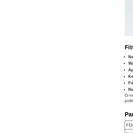
Fit
Na
Wa
Ap
Ke
Fd
Re
O-ri
poli
Pa
FD