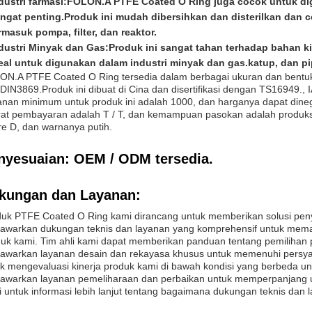
dustri farmasi:
FOLON.A PTFE Coated O Ring juga cocok untuk digu
ngat penting.Produk ini mudah dibersihkan dan disterilkan dan 
rmasuk pompa, filter, dan reaktor.
dustri Minyak dan Gas:
Produk ini sangat tahan terhadap bahan 
eal untuk digunakan dalam industri minyak dan gas.katup, dan pi
ON.A PTFE Coated O Ring tersedia dalam berbagai ukuran dan bentu
DIN3869.Produk ini dibuat di Cina dan disertifikasi dengan TS16949
nan minimum untuk produk ini adalah 1000, dan harganya dapat dinego
at pembayaran adalah T / T, dan kemampuan pasokan adalah produksi
e D, dan warnanya putih.
nyesuaian: OEM / ODM tersedia.
kungan dan Layanan:
uk PTFE Coated O Ring kami dirancang untuk memberikan solusi penyege
warkan dukungan teknis dan layanan yang komprehensif untuk memas
uk kami. Tim ahli kami dapat memberikan panduan tentang pemiliha
warkan layanan desain dan rekayasa khusus untuk memenuhi persyarata
k mengevaluasi kinerja produk kami di bawah kondisi yang berbeda unt
awarkan layanan pemeliharaan dan perbaikan untuk memperpanjang u
 untuk informasi lebih lanjut tentang bagaimana dukungan teknis da