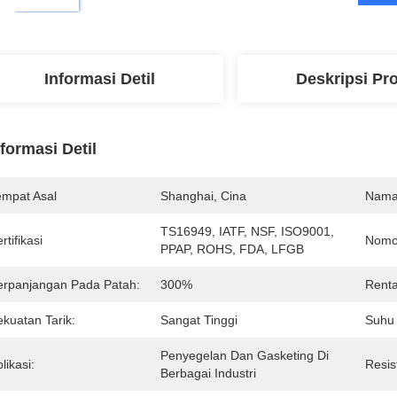
Informasi Detil
Deskripsi Pr
nformasi Detil
empat Asal
Shanghai, Cina
Nama
TS16949, IATF, NSF, ISO9001, 
rtifikasi
Nomo
PPAP, ROHS, FDA, LFGB
erpanjangan Pada Patah:
300%
Rent
ekuatan Tarik:
Sangat Tinggi
Suhu 
Penyegelan Dan Gasketing Di 
likasi:
Resis
Berbagai Industri