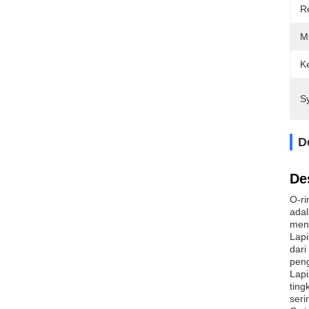
Re
M
K
S
D
De
O-ri
adal
menj
Lapi
dari
peng
Lapi
ting
seri