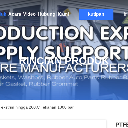
duk
Acara
Video
Hubungi Kami
kutipan
I
RINCIAN PRODUK
s ekstrim hingga 260.C Tekanan 1000 bar
PTFE