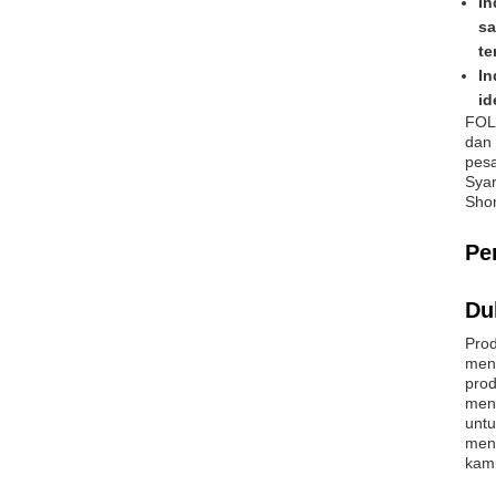
In
sa
te
In
id
FOL
dan 
pesa
Syar
Shor
Pe
Du
Prod
mena
prod
mena
untu
men
kami