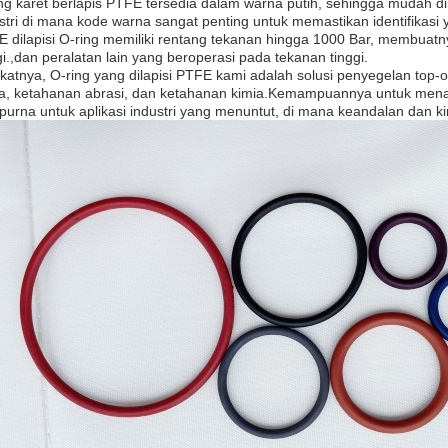
ng karet berlapis PTFE tersedia dalam warna putih, sehingga mudah diid
stri di mana kode warna sangat penting untuk memastikan identifikas
 dilapisi O-ring memiliki rentang tekanan hingga 1000 Bar, membuatn
gi.,dan peralatan lain yang beroperasi pada tekanan tinggi.
katnya, O-ring yang dilapisi PTFE kami adalah solusi penyegelan top
a, ketahanan abrasi, dan ketahanan kimia.Kemampuannya untuk mena
urna untuk aplikasi industri yang menuntut, di mana keandalan dan ki