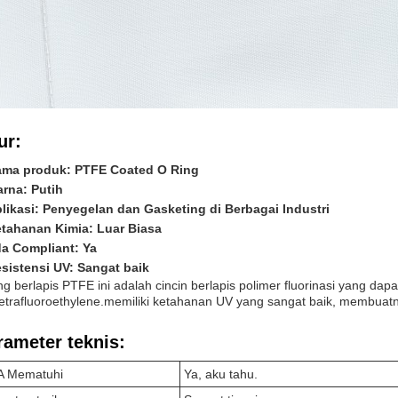
ur:
ma produk: PTFE Coated O Ring
rna: Putih
likasi: Penyegelan dan Gasketing di Berbagai Industri
tahanan Kimia: Luar Biasa
a Compliant: Ya
sistensi UV: Sangat baik
ng berlapis PTFE ini adalah cincin berlapis polimer fluorinasi yang dap
tetrafluoroethylene.memiliki ketahanan UV yang sangat baik, membuatn
rameter teknis:
A Mematuhi
Ya, aku tahu.