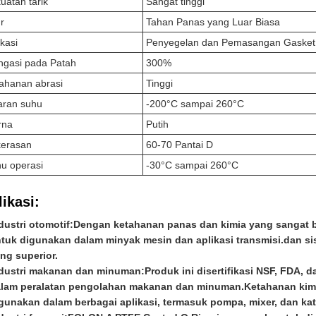
uatan tarik
Sangat tinggi
ur
Tahan Panas yang Luar Biasa
ikasi
Penyegelan dan Pemasangan Gasket d
ngasi pada Patah
300%
ahanan abrasi
Tinggi
aran suhu
-200°C sampai 260°C
rna
Putih
erasan
60-70 Pantai D
u operasi
-30°C sampai 260°C
ikasi:
dustri otomotif:
Dengan ketahanan panas dan kimia yang sangat 
tuk digunakan dalam minyak mesin dan aplikasi transmisi.dan si
ng superior.
dustri makanan dan minuman:
Produk ini disertifikasi NSF, FDA,
lam peralatan pengolahan makanan dan minuman.Ketahanan kimi
gunakan dalam berbagai aplikasi, termasuk pompa, mixer, dan ka