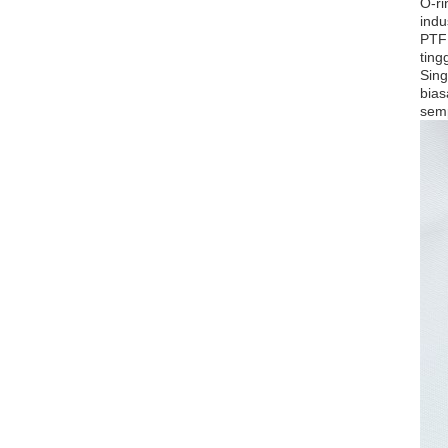
O-ri
indu
PTFE
ting
Sing
bias
semp