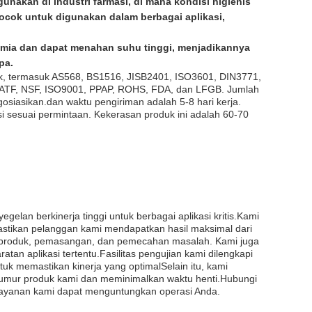
nakan di industri farmasi, di mana kondisi higienis
cocok untuk digunakan dalam berbagai aplikasi,
kimia dan dapat menahan suhu tinggi, menjadikannya
pa.
k, termasuk AS568, BS1516, JISB2401, ISO3601, DIN3771,
., IATF, NSF, ISO9001, PPAP, ROHS, FDA, dan LFGB. Jumlah
siasikan.dan waktu pengiriman adalah 5-8 hari kerja.
 sesuai permintaan. Kekerasan produk ini adalah 60-70
lan berkinerja tinggi untuk berbagai aplikasi kritis.Kami
tikan pelanggan kami mendapatkan hasil maksimal dari
n produk, pemasangan, dan pemecahan masalah. Kami juga
n aplikasi tertentu.Fasilitas pengujian kami dilengkapi
uk memastikan kinerja yang optimalSelain itu, kami
mur produk kami dan meminimalkan waktu henti.Hubungi
n layanan kami dapat menguntungkan operasi Anda.