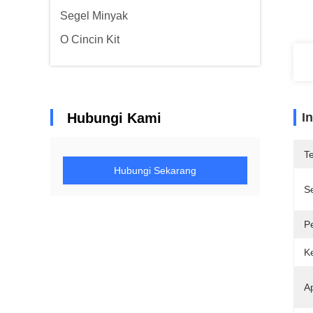
Segel Minyak
O Cincin Kit
Hubungi Kami
I
T
Hubungi Sekarang
Se
P
K
Ap