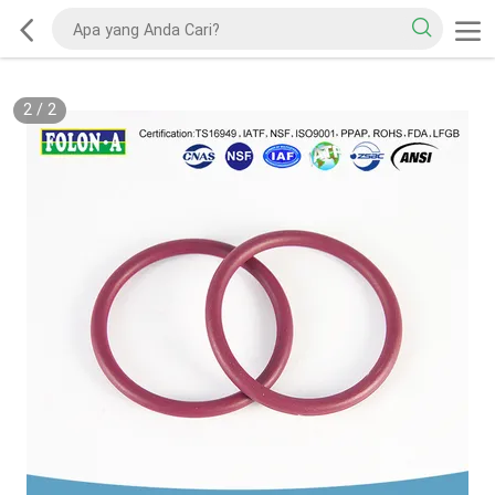
2
/
2