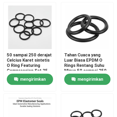
50 sampai 250 derajat
Tahan Cuaca yang
Celcius Karet sintetis
Luar Biasa EPDM O
O Ring Featuring
Rings Rentang Suhu
Compression Set 35
Minus 50 sampai 250
persen Dirancang
derajat Celcius dengan
mengirimkan
mengirimkan
untuk penguncian yang
Tahan Abrasi yang
Rumah
tahan lama
Lebih Tinggi
permintaan
permintaan
Produk
Video