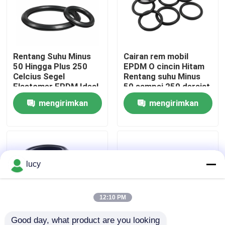
Tentang kita
Rentang Suhu Minus
Cairan rem mobil
Wisata pabrik
50 Hingga Plus 250
EPDM O cincin Hitam
Celcius Segel
Rentang suhu Minus
Elastomer EPDM Ideal
50 sampai 250 derajat
Kontrol kualitas
untuk Aplikasi
Elemen penyegelan
mengirimkan
mengirimkan
Manufaktur Otomotif
untuk sistem mekanik
Solusi Penyegelan
Hubungi kami
permintaan
permintaan
Tahan Lama
Berita
lucy
Semua Kasus
12:10 PM
karet o cincin
Good day, what product are you looking 