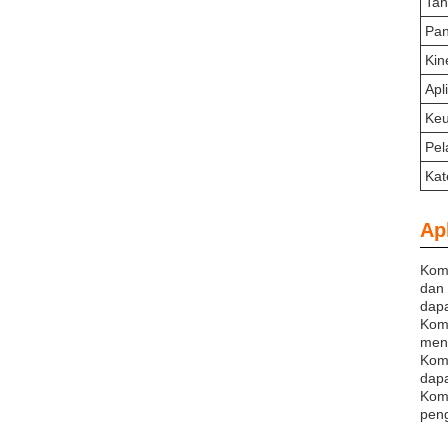
Tah
Pan
Kin
Apl
Ke
Pel
Kat
Apl
Komp
dan 
dapa
Komp
mena
Komp
dap
Komp
pen