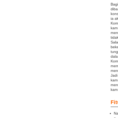
Bagi
diba
kons
ia a
Komp
kami
meng
tida
Sala
beke
tung
dal
Komp
mem
men
Jadi
kami
mend
kami
Fit
Na