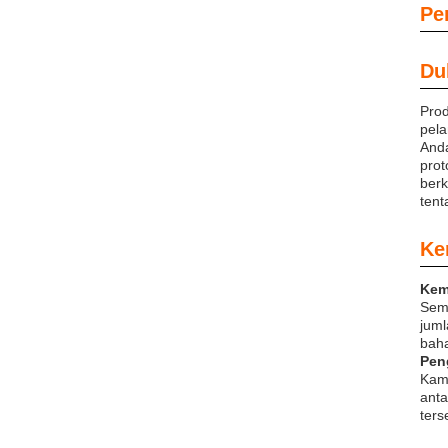
Pe
Du
Prod
pela
Anda
prot
berk
tent
Ke
Kem
Sem
juml
baha
Pen
Kami
anta
ters