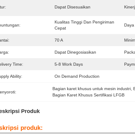
tur:
Dapat Disesuaikan
Kinerj
Kualitas Tinggi Dan Pengiriman 
euntungan:
Daya
Cepat
ntai:
70 A
Minim
arga:
Dapat Dinegosiasikan
Packa
livery Time:
5-8 Work Days
Paym
pply Ability:
On Demand Production
Bagian karet khusus untuk mesin industri
, 
enyoroti:
Bagian Karet Khusus Sertifikasi LFGB
eskripsi Produk
skripsi produk: