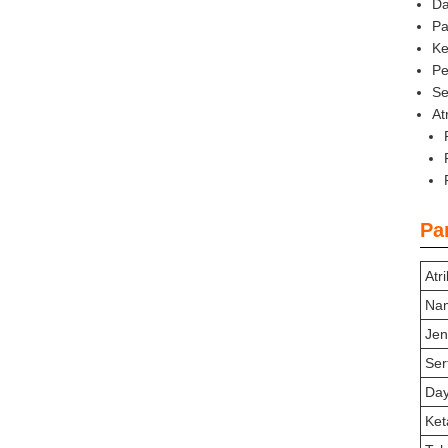
Da
Pa
Ke
Pe
Se
At
Pa
Atr
Na
Jen
Ser
Day
Ket