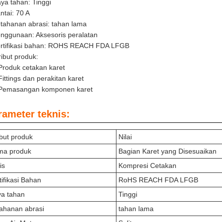
ya tahan: Tinggi
ntai: 70 A
tahanan abrasi: tahan lama
nggunaan: Aksesoris peralatan
rtifikasi bahan: ROHS REACH FDA LFGB
ribut produk:
Produk cetakan karet
Fittings dan perakitan karet
Pemasangan komponen karet
rameter teknis:
ibut produk
Nilai
ma produk
Bagian Karet yang Disesuaikan
is
Kompresi Cetakan
tifikasi Bahan
RoHS REACH FDA LFGB
a tahan
Tinggi
ahanan abrasi
tahan lama