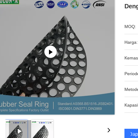
Deng
MOQ:
Harga:
Kemas
Period
Metod
Kapasi
Dap