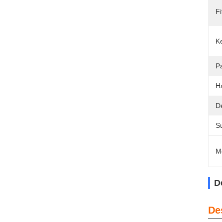
Fi
K
Pa
H
De
Su
M
D
De