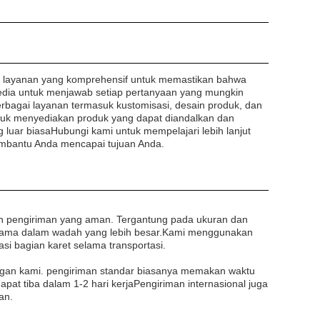
n layanan yang komprehensif untuk memastikan bahwa
edia untuk menjawab setiap pertanyaan yang mungkin
berbagai layanan termasuk kustomisasi, desain produk, dan
ntuk menyediakan produk yang dapat diandalkan dan
 luar biasaHubungi kami untuk mempelajari lebih lanjut
mbantu Anda mencapai tujuan Anda.
 pengiriman yang aman. Tergantung pada ukuran dan
ersama dalam wadah yang lebih besar.Kami menggunakan
i bagian karet selama transportasi.
ggan kami. pengiriman standar biasanya memakan waktu
apat tiba dalam 1-2 hari kerjaPengiriman internasional juga
an.