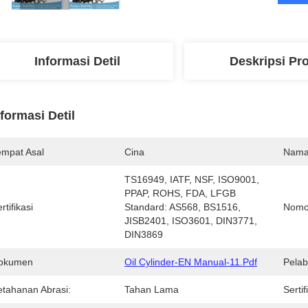
Informasi Detil
Deskripsi Pr
nformasi Detil
empat Asal
Cina
Nama
TS16949, IATF, NSF, ISO9001, 
PPAP, ROHS, FDA, LFGB  
rtifikasi
Standard: AS568, BS1516, 
Nomo
JISB2401, ISO3601, DIN3771, 
DIN3869
okumen
Oil Cylinder-EN Manual-11.pdf
Pelab
etahanan Abrasi:
Tahan Lama
Serti