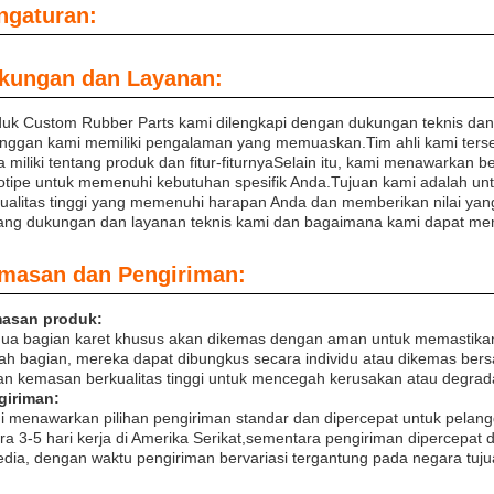
ngaturan:
kungan dan Layanan:
uk Custom Rubber Parts kami dilengkapi dengan dukungan teknis da
nggan kami memiliki pengalaman yang memuaskan.Tim ahli kami ters
 miliki tentang produk dan fitur-fiturnyaSelain itu, kami menawarkan 
otipe untuk memenuhi kebutuhan spesifik Anda.Tujuan kami adalah u
ualitas tinggi yang memenuhi harapan Anda dan memberikan nilai yang
ang dukungan dan layanan teknis kami dan bagaimana kami dapat me
masan dan Pengiriman:
asan produk:
ua bagian karet khusus akan dikemas dengan aman untuk memastikan
ah bagian, mereka dapat dibungkus secara individu atau dikemas b
n kemasan berkualitas tinggi untuk mencegah kerusakan atau degradas
giriman:
 menawarkan pilihan pengiriman standar dan dipercepat untuk pelan
ra 3-5 hari kerja di Amerika Serikat,sementara pengiriman dipercepat d
edia, dengan waktu pengiriman bervariasi tergantung pada negara tuju