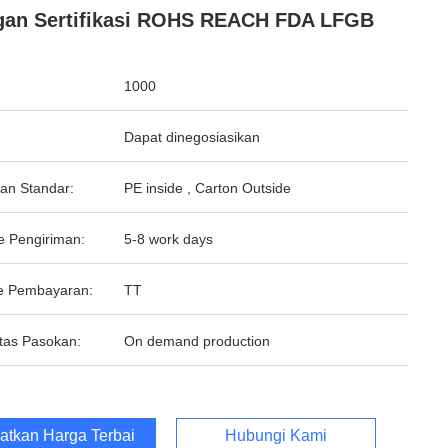
an Sertifikasi ROHS REACH FDA LFGB
1000
Dapat dinegosiasikan
an Standar:
PE inside , Carton Outside
e Pengiriman:
5-8 work days
e Pembayaran:
TT
tas Pasokan:
On demand production
atkan Harga Terbaik
Hubungi Kami