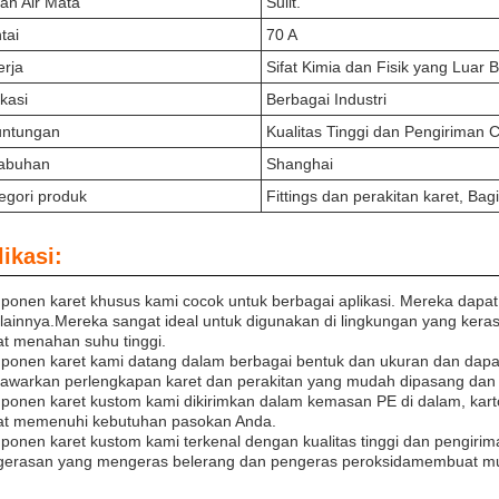
an Air Mata
Sulit.
tai
70 A
erja
Sifat Kimia dan Fisik yang Luar 
ikasi
Berbagai Industri
untungan
Kualitas Tinggi dan Pengiriman 
abuhan
Shanghai
egori produk
Fittings dan perakitan karet, Bag
ikasi:
onen karet khusus kami cocok untuk berbagai aplikasi. Mereka dapat d
lainnya.Mereka sangat ideal untuk digunakan di lingkungan yang kera
t menahan suhu tinggi.
onen karet kami datang dalam berbagai bentuk dan ukuran dan dapat
warkan perlengkapan karet dan perakitan yang mudah dipasang dan 
onen karet kustom kami dikirimkan dalam kemasan PE di dalam, karton
at memenuhi kebutuhan pasokan Anda.
onen karet kustom kami terkenal dengan kualitas tinggi dan pengirim
gerasan yang mengeras belerang dan pengeras peroksidamembuat mud