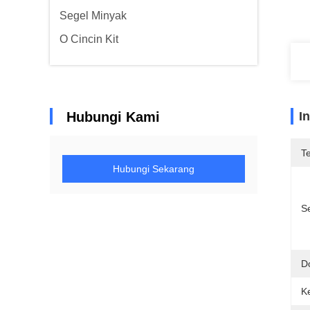
Segel Minyak
O Cincin Kit
Hubungi Kami
I
T
Hubungi Sekarang
Se
D
K