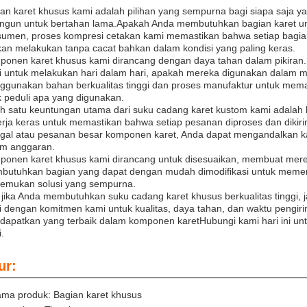
an karet khusus kami adalah pilihan yang sempurna bagi siapa saja 
ngun untuk bertahan lama.Apakah Anda membutuhkan bagian karet untu
umen, proses kompresi cetakan kami memastikan bahwa setiap bagian
kan melakukan tanpa cacat bahkan dalam kondisi yang paling keras.
onen karet khusus kami dirancang dengan daya tahan dalam pikiran
 untuk melakukan hari dalam hari, apakah mereka digunakan dalam mes
gunakan bahan berkualitas tinggi dan proses manufaktur untuk mema
k peduli apa yang digunakan.
h satu keuntungan utama dari suku cadang karet kustom kami adalah
rja keras untuk memastikan bahwa setiap pesanan diproses dan dik
gal atau pesanan besar komponen karet, Anda dapat mengandalkan k
am anggaran.
onen karet khusus kami dirancang untuk disesuaikan, membuat mereka
butuhkan bagian yang dapat dengan mudah dimodifikasi untuk memen
emukan solusi yang sempurna.
 jika Anda membutuhkan suku cadang karet khusus berkualitas tinggi, 
 dengan komitmen kami untuk kualitas, daya tahan, dan waktu peng
apatkan yang terbaik dalam komponen karetHubungi kami hari ini untu
.
ur:
ma produk: Bagian karet khusus