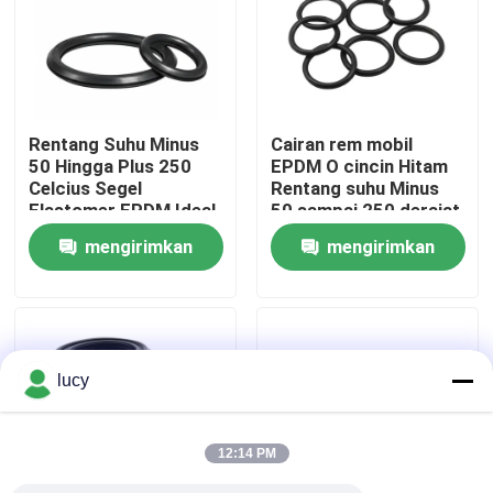
Rentang Suhu Minus
Cairan rem mobil
50 Hingga Plus 250
EPDM O cincin Hitam
Celcius Segel
Rentang suhu Minus
Elastomer EPDM Ideal
50 sampai 250 derajat
untuk Aplikasi
Elemen penyegelan
mengirimkan
mengirimkan
Manufaktur Otomotif
untuk sistem mekanik
Solusi Penyegelan
permintaan
permintaan
Tahan Lama
Rumah
lucy
Produk
12:14 PM
Video