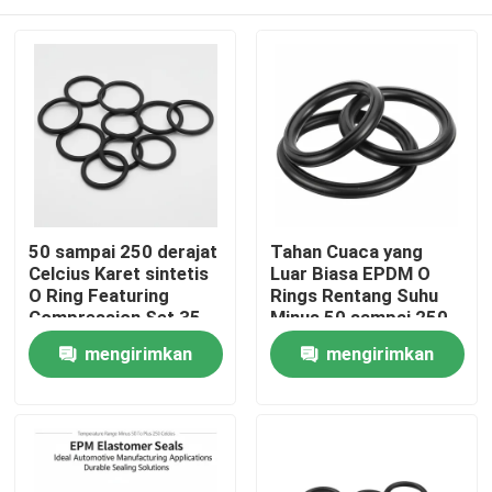
50 sampai 250 derajat
Tahan Cuaca yang
Celcius Karet sintetis
Luar Biasa EPDM O
O Ring Featuring
Rings Rentang Suhu
Compression Set 35
Minus 50 sampai 250
persen Dirancang
derajat Celcius dengan
mengirimkan
mengirimkan
untuk penguncian yang
Tahan Abrasi yang
tahan lama
Lebih Tinggi
permintaan
permintaan