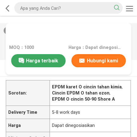
2
/
0
MOQ：1000
Harga：Dapat dinegosiasikan
Harga terbaik
Hubungi kami
DESKRIPSI PRODUK
EPDM karet O cincin tahan kimia
,
Sorotan:
Cincin EPDM O tahan ozon
,
EPDM O cincin 50-90 Shore A
Delivery Time
5-8 work days
Harga
Dapat dinegosiasikan