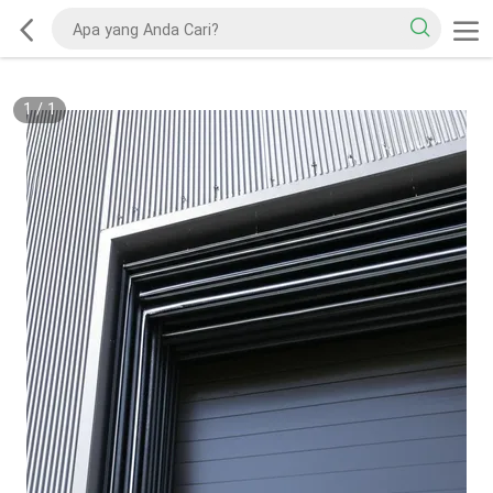
1
/
1