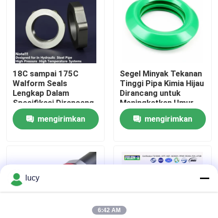
Tentang kita
Wisata pabrik
18C sampai 175C
Segel Minyak Tekanan
Walform Seals
Tinggi Pipa Kimia Hijau
Kontrol kualitas
Lengkap Dalam
Dirancang untuk
Spesifikasi Dirancang
Meningkatkan Umur
untuk dalam pipa baja
Peralatan dan
mengirimkan
mengirimkan
Hubungi kami
hidrolik Tekanan
Mengurangi Frekuensi
Tinggi Sistem Suhu
Perawatan
permintaan
permintaan
Tinggi
Berita
lucy
Semua Kasus
6:42 AM
karet o cincin