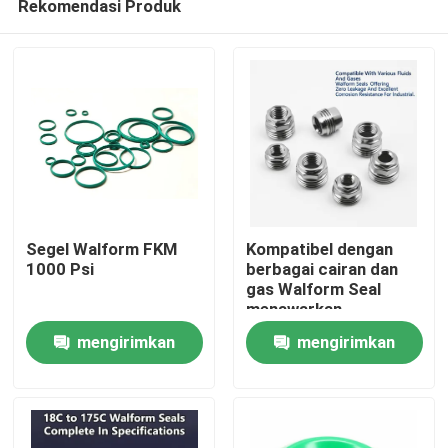
Rekomendasi Produk
Segel Walform FKM
Kompatibel dengan
1000 Psi
berbagai cairan dan
gas Walform Seal
menawarkan
Rumah
kebocoran nol dan
mengirimkan
mengirimkan
ketahanan korosi yang
sangat baik untuk
Produk
permintaan
permintaan
industri
Video