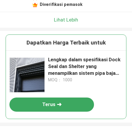
Diverifikasi pemasok
Lihat Lebih
Dapatkan Harga Terbaik untuk
Lengkap dalam spesifikasi Dock
Seal dan Shelter yang
menampilkan sistem pipa baja
hidrolik yang dirancang untuk
MOQ： 1000
tekanan tinggi dan suhu tinggi
Terus