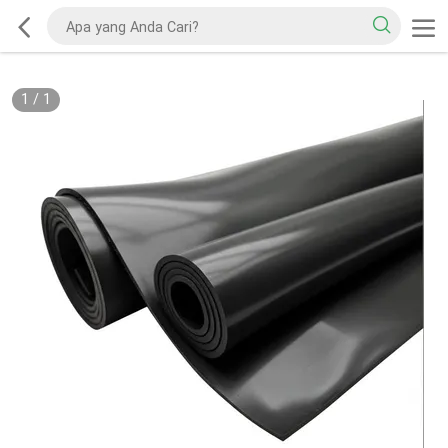
1
/
1