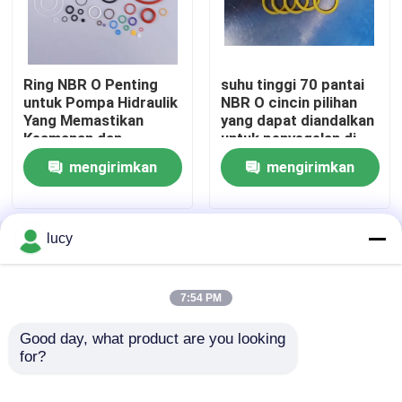
Cincin NBR O
Ring NBR O Penting
suhu tinggi 70 pantai
untuk Pompa Hidraulik
NBR O cincin pilihan
Cincin FKM O
Yang Memastikan
yang dapat diandalkan
Keamanan dan
untuk penyegelan di
Ketahanan
lingkungan tekanan
Cincin Profil DIN 3869
mengirimkan
mengirimkan
tinggi
permintaan
permintaan
Cincin O silikon
lucy
Rumah
Tentang kita
Hubungi kami
Desktop Site
Sitemap
Kebijakan Privasi
EPDM O Rings
7:54 PM
Segel Walform
Good day, what product are you looking 
Kualitas
karet o cincin
Pabrik cina.Copyright ©
for?
2026 Jiangsu Kunyuan Rubber & Plastic
Technology Co.,Ltd. All Rights Reserved.
Suku Cadang Karet Kustom