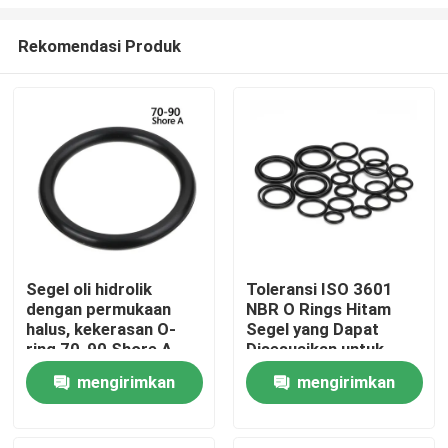
Rekomendasi Produk
Segel oli hidrolik
Toleransi ISO 3601
dengan permukaan
NBR O Rings Hitam
Rumah
halus, kekerasan O-
Segel yang Dapat
ring 70-90 Shore A,
Disesuaikan untuk
ideal untuk pompa
Peralatan Hidrolik
Produk
mengirimkan
mengirimkan
hidrolik, silinder, dan
Pneumatik dan
katup
Komponen Mesin
permintaan
permintaan
Industri
Video