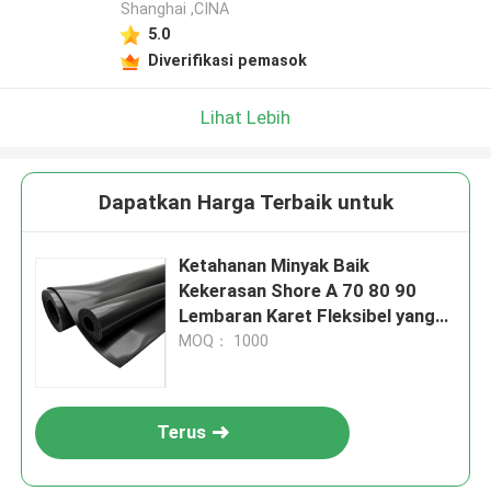
Shanghai ,CINA
5.0
Diverifikasi pemasok
Lihat Lebih
Dapatkan Harga Terbaik untuk
Ketahanan Minyak Baik
Kekerasan Shore A 70 80 90
Lembaran Karet Fleksibel yang
Dapat Disesuaikan Ideal untuk
MOQ： 1000
Solusi Penyegelan dan Gasket
Terus