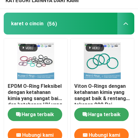
KATEGORI LAINNYA DARI KAMI
karet o cincin
(56)
EPDM O-Ring Fleksibel
Viton O-Rings dengan
dengan ketahanan
ketahanan kimia yang
kimia yang sangat baik
sangat baik & rentang
dan ketahanan UV yang
tekanan 000 Psi
baik
Harga terbaik
Harga terbaik
Hubungi kami
Hubungi kami