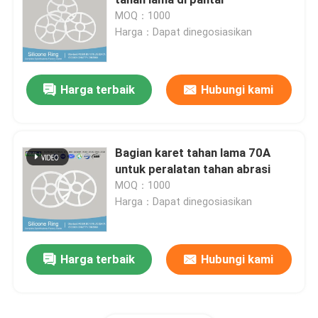
MOQ：1000
Harga：Dapat dinegosiasikan
Cincin NBR O
Cincin FKM O
Harga terbaik
Hubungi kami
Cincin Profil DIN 3869
Bagian karet tahan lama 70A
untuk peralatan tahan abrasi
Cincin O silikon
MOQ：1000
Harga：Dapat dinegosiasikan
EPDM O Rings
Harga terbaik
Hubungi kami
Segel Walform
Suku Cadang Karet Kustom