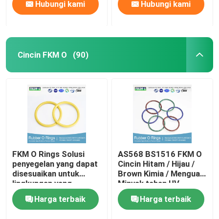
Hubungi kami
Hubungi kami
Cincin FKM O
(90)
FKM O Rings Solusi
AS568 BS1516 FKM O
penyegelan yang dapat
Cincin Hitam / Hijau /
disesuaikan untuk
Brown Kimia / Menguat
lingkungan yang
Minyak tahan UV
menuntut
Harga terbaik
Harga terbaik