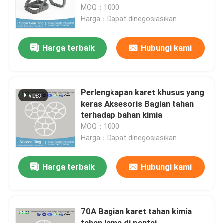
MOQ：1000
Harga：Dapat dinegosiasikan
Tentang kita
Harga terbaik
Hubungi kami
Wisata pabrik
Kontrol kualitas
Perlengkapan karet khusus yang
keras Aksesoris Bagian tahan
terhadap bahan kimia
Hubungi kami
MOQ：1000
Harga：Dapat dinegosiasikan
Berita
Harga terbaik
Hubungi kami
Semua Kasus
70A Bagian karet tahan kimia
karet o cincin
tahan lama di pantai