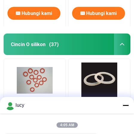
Hubungi kami
Hubungi kami
Cincin O silikon
(37)
60-70 Kekerasan SI
Putih SI Silicone
lucy
Silicone O Rings
Rubber Seal Isolasi
Sealing Untuk
Listrik Untuk Peralatan
Peralatan Kecil
Rumah Tangga
4:05 AM
Harga terbaik
Harga terbaik