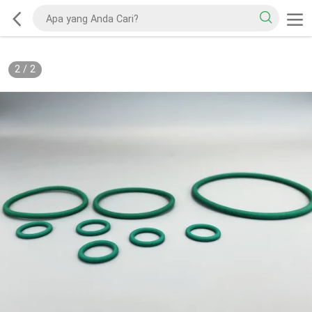
2
/
2