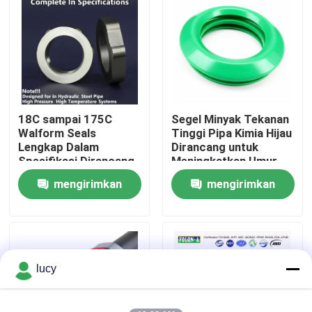
Tentang kita
Wisata pabrik
18C sampai 175C
Segel Minyak Tekanan
Kontrol kualitas
Walform Seals
Tinggi Pipa Kimia Hijau
Lengkap Dalam
Dirancang untuk
Spesifikasi Dirancang
Meningkatkan Umur
Hubungi kami
untuk dalam pipa baja
Peralatan dan
mengirimkan
mengirimkan
hidrolik Tekanan
Mengurangi Frekuensi
Tinggi Sistem Suhu
Perawatan
permintaan
permintaan
Berita
Tinggi
Semua Kasus
lucy
karet o cincin