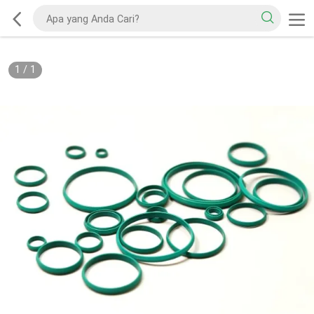
1
/
1