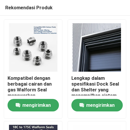
Rekomendasi Produk
Kompatibel dengan
Lengkap dalam
berbagai cairan dan
spesifikasi Dock Seal
gas Walform Seal
dan Shelter yang
Rumah
menawarkan
menampilkan sistem
kebocoran nol dan
pipa baja hidrolik yang
mengirimkan
mengirimkan
ketahanan korosi yang
dirancang untuk
Produk
sangat baik untuk
tekanan tinggi dan
permintaan
permintaan
industri
suhu tinggi
Video