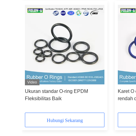
Video
a
Ukuran standar O-ring EPDM
Karet O
gga
Fleksibilitas Baik
rendah d
tekanan 
Hubungi Sekarang