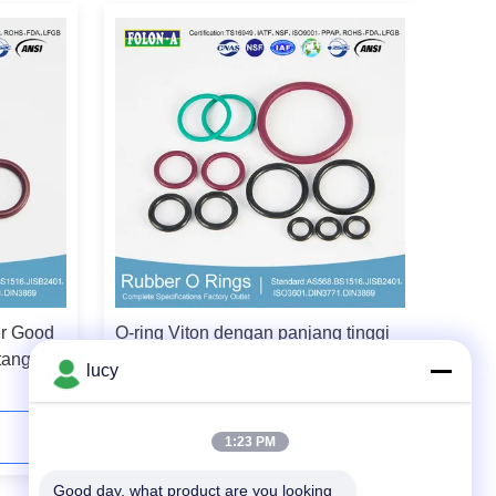
er Good
O-ring Viton dengan panjang tinggi
tang
hingga 10 rentang tekanan
lucy
Hubungi Sekarang
1:23 PM
Good day, what product are you looking 