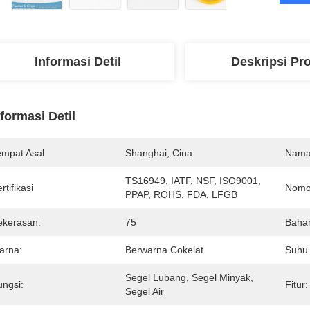
Informasi Detil
Deskripsi Pr
nformasi Detil
empat Asal
Shanghai, Cina
Nama
TS16949, IATF, NSF, ISO9001, 
rtifikasi
Nomo
PPAP, ROHS, FDA, LFGB
ekerasan:
75
Baha
arna:
Berwarna Cokelat
Suhu 
Segel Lubang, Segel Minyak, 
ungsi:
Fitur:
Segel Air