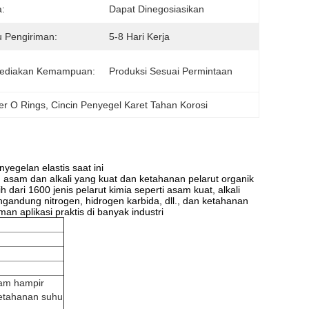
:
Dapat Dinegosiasikan
 Pengiriman:
5-8 Hari Kerja
ediakan Kemampuan:
Produksi Sesuai Permintaan
er O Rings
, 
Cincin Penyegel Karet Tahan Korosi
yegelan elastis saat ini
 asam dan alkali yang kuat dan ketahanan pelarut organik
dari 1600 jenis pelarut kimia seperti asam kuat, alkali
engandung nitrogen, hidrogen karbida, dll., dan ketahanan
an aplikasi praktis di banyak industri
lam hampir
ketahanan suhu