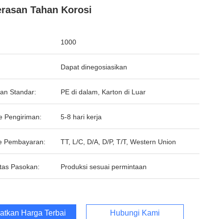
rasan Tahan Korosi
1000
Dapat dinegosiasikan
an Standar:
PE di dalam, Karton di Luar
e Pengiriman:
5-8 hari kerja
e Pembayaran:
TT, L/C, D/A, D/P, T/T, Western Union
tas Pasokan:
Produksi sesuai permintaan
atkan Harga Terbaik
Hubungi Kami