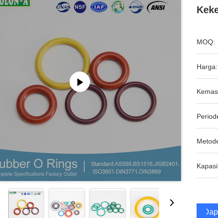
Keke
MOQ:
Harga:
Kemas
Period
Metod
Kapasi
Dap