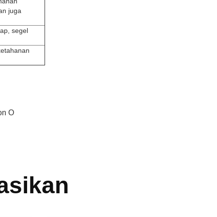
ahanan
an juga
tap, segel
 ketahanan
kon O
asikan