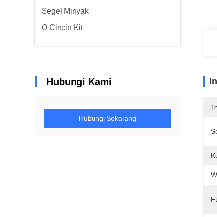
Segel Minyak
O Cincin Kit
Hubungi Kami
I
T
Hubungi Sekarang
Se
K
W
F