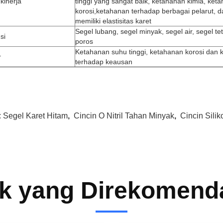
 kinerja
tinggi yang sangat baik, ketahanan kimia, ket
korosi,ketahanan terhadap berbagai pelarut, d
memiliki elastisitas karet
Segel lubang, segel minyak, segel air, segel te
si
poros
Ketahanan suhu tinggi, ketahanan korosi dan
r
terhadap keausan
:
Segel Karet Hitam
,
Cincin O Nitril Tahan Minyak
,
Cincin Sili
k yang Direkomend