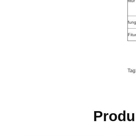
fitur
fung
Fitu
Tag
Produ