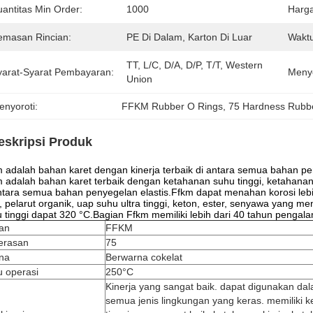
uantitas Min Order:
1000
Harga
emasan Rincian:
PE Di Dalam, Karton Di Luar
Waktu
TT, L/C, D/A, D/P, T/T, Western 
yarat-Syarat Pembayaran:
Meny
Union
enyoroti:
FFKM Rubber O Rings
, 
75 Hardness Rubb
eskripsi Produk
 adalah bahan karet dengan kinerja terbaik di antara semua bahan pen
 adalah bahan karet terbaik dengan ketahanan suhu tinggi, ketahanan
ntara semua bahan penyegelan elastis.Ffkm dapat menahan korosi lebih 
, pelarut organik, uap suhu ultra tinggi, keton, ester, senyawa yang m
 tinggi dapat 320 °C.Bagian Ffkm memiliki lebih dari 40 tahun pengalam
an
FFKM
erasan
75
na
Berwarna cokelat
u operasi
250°C
Kinerja yang sangat baik. dapat digunakan da
semua jenis lingkungan yang keras. memiliki 