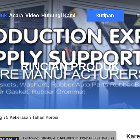
duk
Acara
Video
Hubungi Kami
kutipan
I
RINCIAN PRODUK
ng 75 Kekerasan Tahan Korosi
Kare