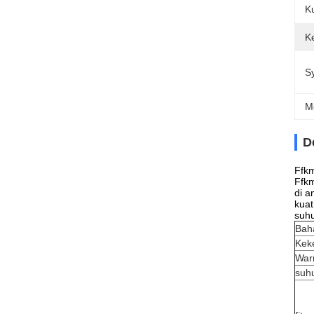
K
K
S
M
D
Ffkm
Ffkm
di a
kuat
suhu
Bah
Kek
War
suh