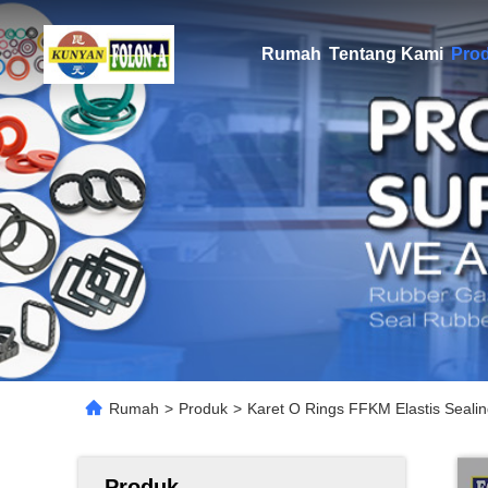
Rumah
Tentang Kami
Pro
Rumah
>
Produk
>
Karet O Rings FFKM Elastis Seali
Produk