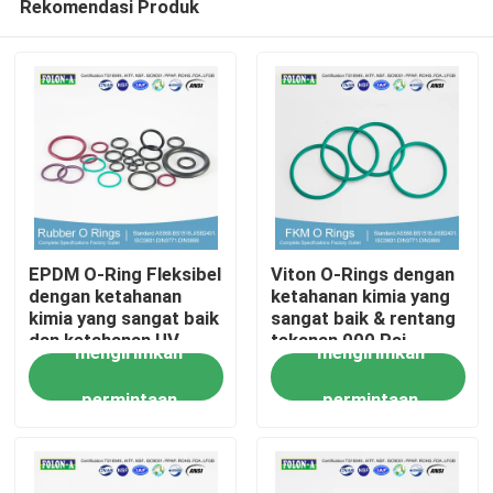
Rekomendasi Produk
EPDM O-Ring Fleksibel
Viton O-Rings dengan
dengan ketahanan
ketahanan kimia yang
kimia yang sangat baik
sangat baik & rentang
dan ketahanan UV
tekanan 000 Psi
Rumah
mengirimkan
mengirimkan
yang baik
permintaan
permintaan
Produk
Video