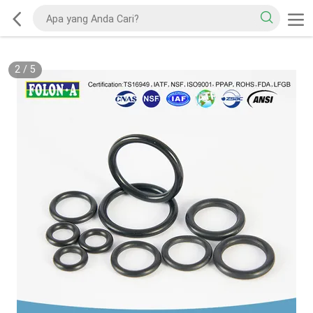
2
/
5