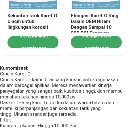
Cincin NBR O
Kekuatan tarik Karet O
Elongasi Karet O Ring
cincin untuk
Dalam OEM Hitam
lingkungan korosif
Dengan Sampai 10
000 PSI Pressure
Cincin FKM O
mengirimkan
mengirimkan
Range
permintaan
permintaan
Cincin Profil DIN 3869
Kustomisasi:
Cincin O silikon
Cincin Karet O
Cincin Karet O kami dirancang khusus untuk digunakan
dalam berbagai aplikasi.Mereka menawarkan kinerja
EPDM O Rings
penyegelan yang sangat baik, kualitas tinggi, dan mampu
menahan tekanan hingga 10,000 psi.
Gasket O-Ring kami tersedia dalam warna hitam dan
Segel Walform
memiliki perpanjangan dan kekuatan tarik yang
tinggi.Ukuran standar juga tersedia.
Fitur:
Suku Cadang Karet Kustom
Kisaran Tekanan: Hingga 10.000 Psi