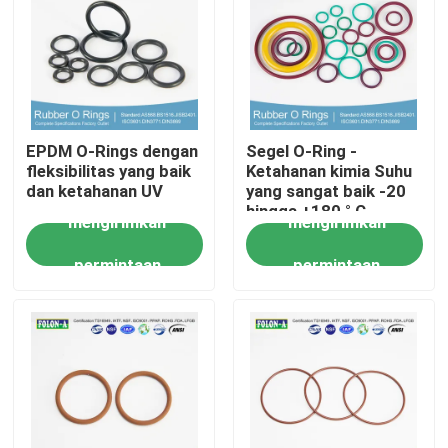
Tentang kita
Wisata pabrik
EPDM O-Rings dengan
Segel O-Ring -
fleksibilitas yang baik
Ketahanan kimia Suhu
Kontrol kualitas
dan ketahanan UV
yang sangat baik -20
hingga +180 ° C
mengirimkan
mengirimkan
Perpanjangan tinggi
Hubungi kami
permintaan
permintaan
Berita
Semua Kasus
karet o cincin