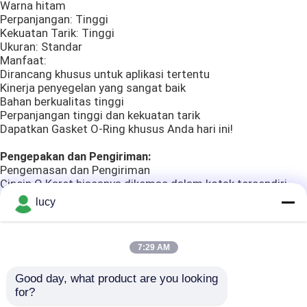
Warna hitam
Perpanjangan: Tinggi
Cincin O Dilapisi PTFE
Kekuatan Tarik: Tinggi
Ukuran: Standar
Manfaat:
Dirancang khusus untuk aplikasi tertentu
Cincin O Dilapisi
Kinerja penyegelan yang sangat baik
Bahan berkualitas tinggi
Perpanjangan tinggi dan kekuatan tarik
CINCIN CADANGAN
Dapatkan Gasket O-Ring khusus Anda hari ini!
Pengepakan dan Pengiriman:
Segel Berikat
Pengemasan dan Pengiriman
Cincin O Karet biasanya dikemas dalam kotak tersendiri
atau wadah besar dan dikirim dalam kemasan pelindung
lucy
Segel Minyak
yang aman.
Untuk kotak individual, ditempatkan dalam kotak
bergelombang dengan bantalan busa untuk melindunginya
7:29 AM
O Cincin Kit
dari potensi kerusakan selama pengangkutan.
Untuk kontainer curah, ditempatkan dalam peti kayu besar
Good day, what product are you looking 
yang dilapisi dengan bantalan busa tebal untuk
for?
melindunginya dari potensi kerusakan selama