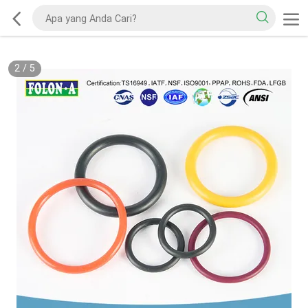
2
/
5