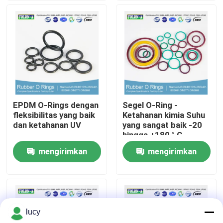
Tentang kita
Wisata pabrik
Kontrol kualitas
EPDM O-Rings dengan
Segel O-Ring -
fleksibilitas yang baik
Ketahanan kimia Suhu
Hubungi kami
dan ketahanan UV
yang sangat baik -20
hingga +180 ° C
Perpanjangan tinggi
mengirimkan
mengirimkan
Berita
permintaan
permintaan
Semua Kasus
lucy
karet o cincin