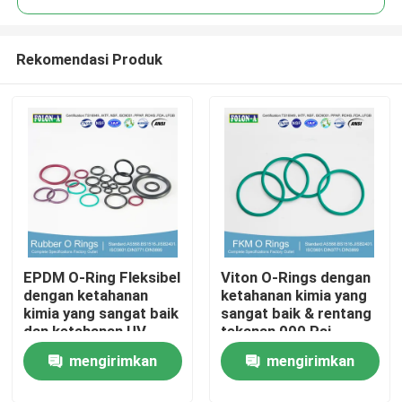
Rekomendasi Produk
EPDM O-Ring Fleksibel
Viton O-Rings dengan
Rumah
dengan ketahanan
ketahanan kimia yang
kimia yang sangat baik
sangat baik & rentang
dan ketahanan UV
tekanan 000 Psi
Produk
yang baik
mengirimkan
mengirimkan
Video
permintaan
permintaan