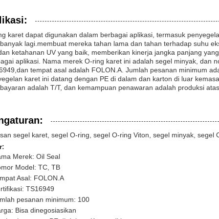
ikasi:
ng karet dapat digunakan dalam berbagai aplikasi, termasuk penyegela
banyak lagi.membuat mereka tahan lama dan tahan terhadap suhu ekst
dan ketahanan UV yang baik, memberikan kinerja jangka panjang yang
agai aplikasi. Nama merek O-ring karet ini adalah segel minyak, dan 
949,dan tempat asal adalah FOLON.A. Jumlah pesanan minimum adala
egelan karet ini datang dengan PE di dalam dan karton di luar kemasa
bayaran adalah T/T, dan kemampuan penawaran adalah produksi atas
ngaturan:
isan segel karet, segel O-ring, segel O-ring Viton, segel minyak, segel
r:
ma Merek: Oil Seal
mor Model: TC, TB
mpat Asal: FOLON.A
rtifikasi: TS16949
mlah pesanan minimum: 100
rga: Bisa dinegosiasikan