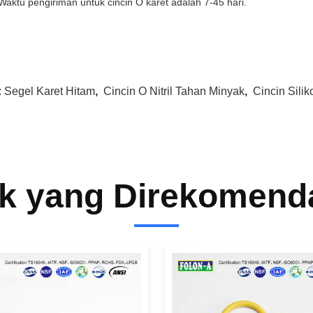
Waktu pengiriman untuk cincin O karet adalah 7-45 hari.
:
Segel Karet Hitam
,
Cincin O Nitril Tahan Minyak
,
Cincin Sili
k yang Direkomend