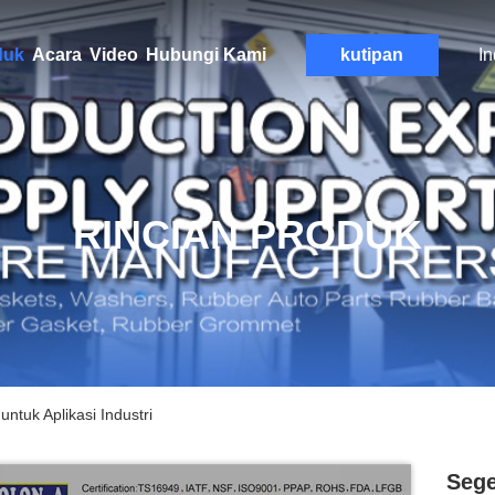
duk
Acara
Video
Hubungi Kami
kutipan
I
RINCIAN PRODUK
ntuk Aplikasi Industri
Sege