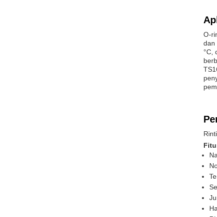
Apl
O-ri
dan 
°C, 
berb
TS16
peny
pem
Pe
Rint
Fitu
Na
No
Te
Se
Ju
Ha