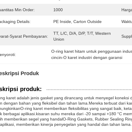
uantitas Min Order:
1000
Harga
ckaging Details:
PE Inside, Carton Outside
Waktu
TT, L/C, D/A, D/P, T/T, Western 
yarat-Syarat Pembayaran:
Supply
Union
O-ring karet hitam untuk penggunaan indus
enyoroti:
cincin-O karet industri dengan garansi
eskripsi Produk
skripsi produk:
ng karet adalah jenis gasket yang dirancang untuk menyegel koneksi
n dengan bahan yang fleksibel dan tahan lama.Mereka terbuat dari kare
ngkinkanO-ring karet memberikan fleksibilitas yang sangat baik, ket
k berbagai aplikasi.kisaran suhu mereka dari -20 sampai +180 °C m
h memberikan segel yang handalO-Ring Gaskets, Rubber Sealing Rings
aplikasi, memberikan kinerja penyegelan yang handal dan tahan lama.