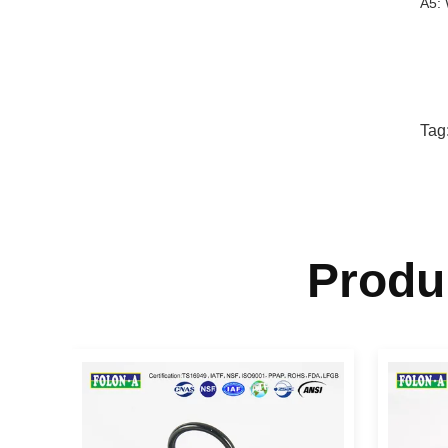
A5: 
Tag
Produ