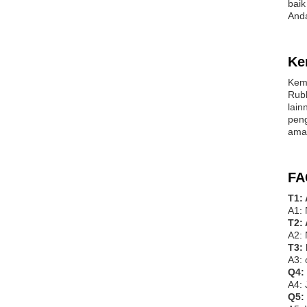
baik
Anda
Ke
Kem
Rubb
lain
peng
aman
FA
T1:
A1: 
T2:
A2: 
T3: 
A3: 
Q4:
A4: 
Q5: