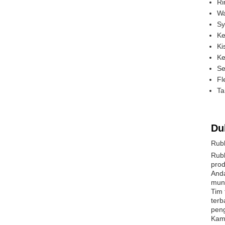
Ri
Wa
Sy
Ke
Ki
Ke
Se
Fl
Ta
Du
Rub
Rubb
prod
And
mung
Tim 
terb
pen
Kami