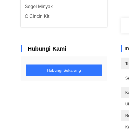
Segel Minyak
O Cincin Kit
Hubungi Kami
I
T
Hubungi Sekarang
Se
K
U
R
K