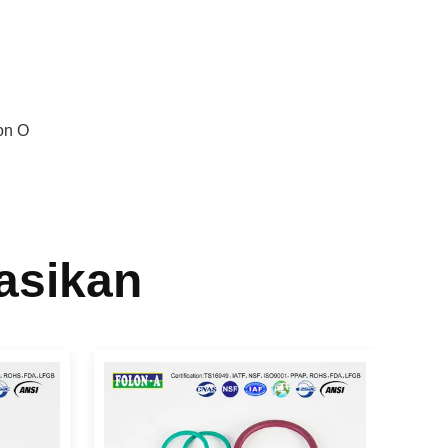
kon O
asikan