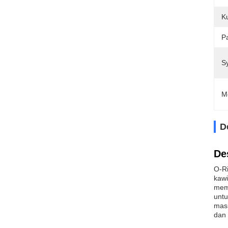
K
Pa
S
M
D
De
O-Ri
kawi
memu
untu
masi
dan 