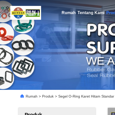
Rumah
Tentang Kami
Pro
Rumah
>
Produk
>
Segel O-Ring Karet Hitam Standar u
Produk