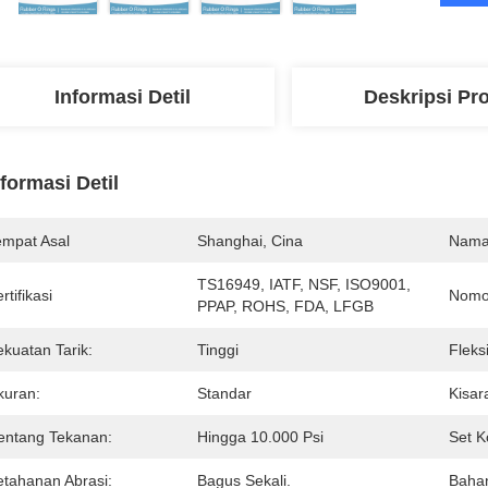
Informasi Detil
Deskripsi Pr
nformasi Detil
empat Asal
Shanghai, Cina
Nama
TS16949, IATF, NSF, ISO9001, 
rtifikasi
Nomo
PPAP, ROHS, FDA, LFGB
ekuatan Tarik:
Tinggi
Fleksi
kuran:
Standar
Kisar
entang Tekanan:
Hingga 10.000 Psi
Set K
etahanan Abrasi:
Bagus Sekali.
Baha