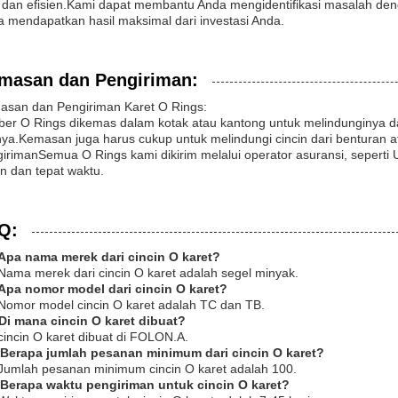
 dan efisien.Kami dapat membantu Anda mengidentifikasi masalah d
 mendapatkan hasil maksimal dari investasi Anda.
masan dan Pengiriman:
asan dan Pengiriman Karet O Rings:
er O Rings dikemas dalam kotak atau kantong untuk melindunginya da
nya.Kemasan juga harus cukup untuk melindungi cincin dari benturan 
irimanSemua O Rings kami dikirim melalui operator asuransi, sepert
 dan tepat waktu.
Q:
 Apa nama merek dari cincin O karet?
Nama merek dari cincin O karet adalah segel minyak.
 Apa nomor model dari cincin O karet?
Nomor model cincin O karet adalah TC dan TB.
Di mana cincin O karet dibuat?
cincin O karet dibuat di FOLON.A.
 Berapa jumlah pesanan minimum dari cincin O karet?
Jumlah pesanan minimum cincin O karet adalah 100.
 Berapa waktu pengiriman untuk cincin O karet?