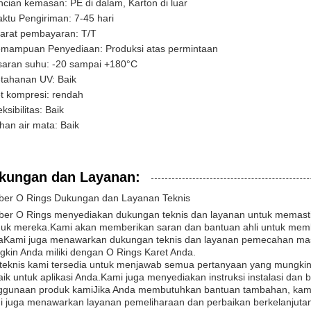
ncian kemasan: PE di dalam, Karton di luar
ktu Pengiriman: 7-45 hari
arat pembayaran: T/T
mampuan Penyediaan: Produksi atas permintaan
saran suhu: -20 sampai +180°C
tahanan UV: Baik
t kompresi: rendah
eksibilitas: Baik
han air mata: Baik
kungan dan Layanan:
ber O Rings Dukungan dan Layanan Teknis
er O Rings menyediakan dukungan teknis dan layanan untuk memasti
uk mereka.Kami akan memberikan saran dan bantuan ahli untuk memb
aKami juga menawarkan dukungan teknis dan layanan pemecahan ma
kin Anda miliki dengan O Rings Karet Anda.
teknis kami tersedia untuk menjawab semua pertanyaan yang mungki
aik untuk aplikasi Anda.Kami juga menyediakan instruksi instalasi dan
ggunaan produk kamiJika Anda membutuhkan bantuan tambahan, kami 
 juga menawarkan layanan pemeliharaan dan perbaikan berkelanjuta