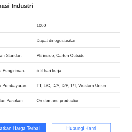
kasi Industri
1000
Dapat dinegosiasikan
an Standar:
PE inside, Carton Outside
e Pengiriman:
5-8 hari kerja
e Pembayaran:
TT, L/C, D/A, D/P, T/T, Western Union
tas Pasokan:
On demand production
atkan Harga Terbaik
Hubungi Kami