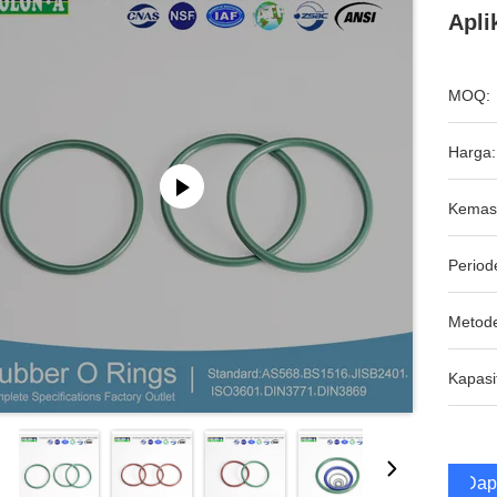
Apli
MOQ:
Harga:
Kemas
Period
Metod
Kapasi
Dap