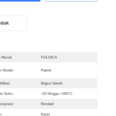
oduk
 Merek
FOLON.A
r Model
Pabrik
bilitas:
Bagus Sekali.
an Suhu:
-20 Hingga +180°C
ompresi:
Rendah
n:
Karet