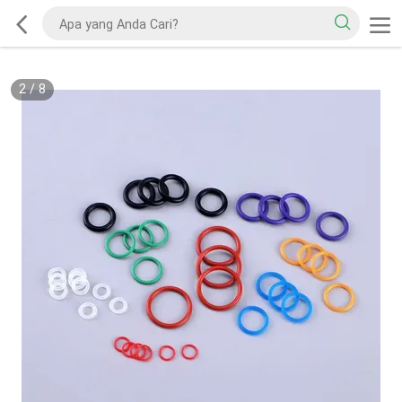
2
/
8