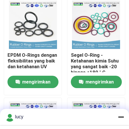
Tentang kita
Wisata pabrik
Kontrol kualitas
EPDM O-Rings dengan
Segel O-Ring -
fleksibilitas yang baik
Ketahanan kimia Suhu
dan ketahanan UV
yang sangat baik -20
Hubungi kami
hingga +180 ° C
Perpanjangan tinggi
mengirimkan
mengirimkan
Berita
permintaan
permintaan
Semua Kasus
lucy
karet o cincin