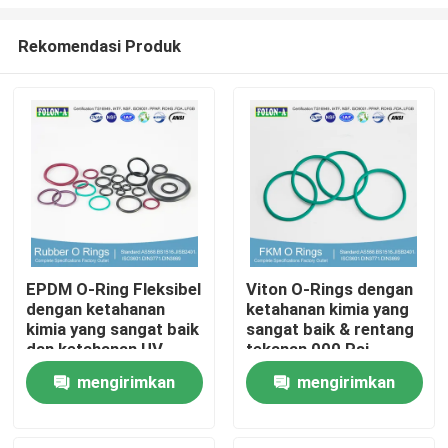
Rekomendasi Produk
EPDM O-Ring Fleksibel
Viton O-Rings dengan
dengan ketahanan
ketahanan kimia yang
Rumah
kimia yang sangat baik
sangat baik & rentang
dan ketahanan UV
tekanan 000 Psi
yang baik
Produk
mengirimkan
mengirimkan
permintaan
permintaan
Video