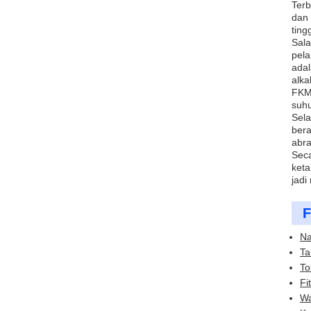
Terb
dan 
ting
Sala
pela
adal
alka
FKM 
suhu
Sela
bera
abra
Seca
keta
jadi
F
Na
Ta
To
Fi
Wa