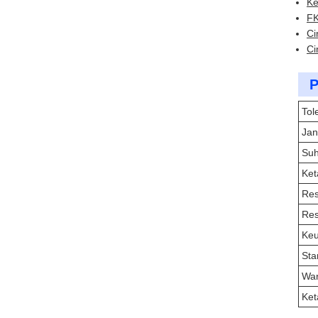
Ke
FK
Ci
Ci
P
Tol
Jan
Su
Ket
Res
Res
Ke
Sta
Wa
Ket