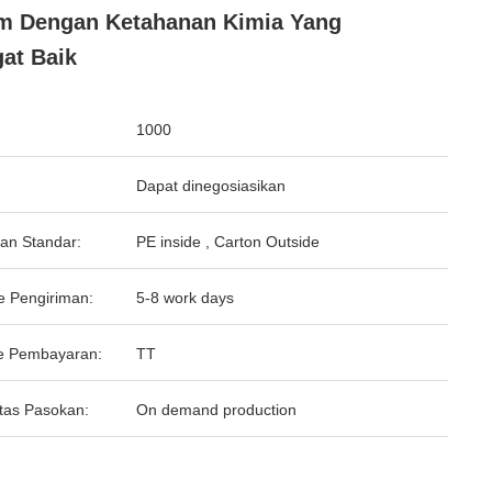
m Dengan Ketahanan Kimia Yang
at Baik
1000
Dapat dinegosiasikan
an Standar:
PE inside , Carton Outside
e Pengiriman:
5-8 work days
e Pembayaran:
TT
tas Pasokan:
On demand production