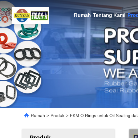
Rumah
Tentang Kami
Pro
Rumah
>
Produk
>
FKM O Rings untuk Oil Sealing da
Produk