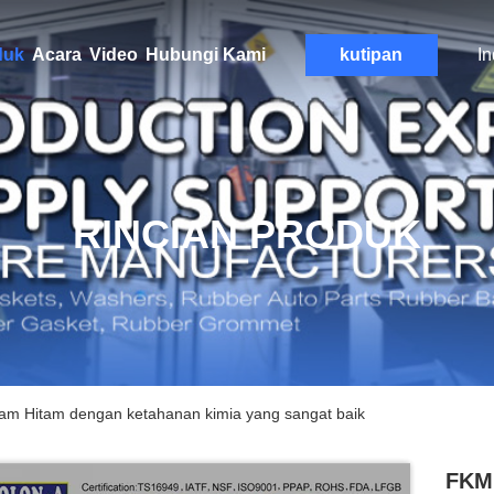
duk
Acara
Video
Hubungi Kami
kutipan
I
RINCIAN PRODUK
lam Hitam dengan ketahanan kimia yang sangat baik
FKM 