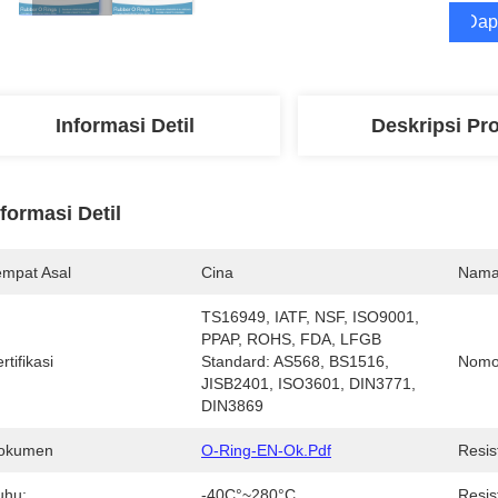
Dap
Informasi Detil
Deskripsi Pr
nformasi Detil
empat Asal
Cina
Nama
TS16949, IATF, NSF, ISO9001, 
PPAP, ROHS, FDA, LFGB  
rtifikasi
Standard: AS568, BS1516, 
Nomo
JISB2401, ISO3601, DIN3771, 
DIN3869
okumen
O-Ring-EN-Ok.pdf
Resis
uhu:
-40C°~280°C
Resis