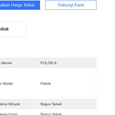
atkan Harga Terbaik
Hubungi Kami
oduk
 Merek
FOLON.A
r Model
Pabrik
tensi Minyak:
Bagus Sekali.
tensi Ozon:
Bagus Sekali.