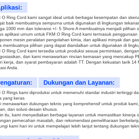
plikasi:
O Ring Cord kami sangat ideal untuk berbagai kesempatan dan skenar
at baik membuatnya sempurna untuk digunakan di lingkungan tekanan
ga 1000 mm dan toleransi +/- 5 Shore A membuatnya menjadi pilihan 
s aplikasi umum untuk FKM O Ring Cord kami termasuk penggunaan dal
onen mesin.peralatan pengolahan kimia, dan aplikasi minyak dan ga
a membuatnya pilihan yang dapat diandalkan untuk digunakan di lingk
O Ring Cord kami tersedia untuk produksi sesuai permintaan, denga
gosiasikan, dan kami menawarkan rincian kemasan yang mencakup PE d
ri kerja, dan syarat pembayaran adalah TT. Dengan kekuatan tarik 
kasi Anda.
engaturan:
Dukungan dan Layanan:
O Rings kami diproduksi untuk memenuhi standar industri tertinggi 
a yang keras.
 menawarkan dukungan teknis yang komprehensif untuk produk kami,
an, dan solusi desain khusus.
in itu, kami menyediakan berbagai layanan untuk memastikan kinerja o
ungan pemecahan masalah, dan rekomendasi pemeliharaan berkelanju
ngi kami hari ini untuk mempelajari lebih lanjut tentang dukungan tek