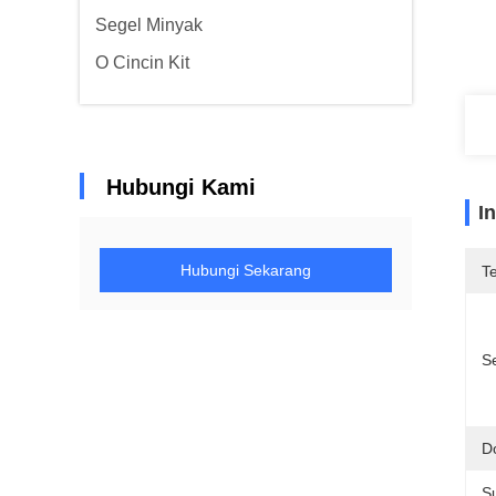
Segel Minyak
O Cincin Kit
Hubungi Kami
I
Hubungi Sekarang
T
Se
D
S