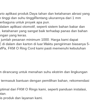
io aplikasi produk.Daya tahan dan ketahanan abrasi yang
 tinggi dan suhu tinggiRentang ukurannya dari 1 mm
serbaguna untuk proyek apa pun.
am aplikasi otomotif, seperti sistem bahan bakar dan
s. ketahanan yang sangat baik terhadap panas dan bahan
ungan yang keras.
n jumlah pesanan minimum 1000. Harga kami dapat
i dalam dan karton di luar.Waktu pengiriman biasanya 5-
14 MPa, FKM O Ring Cord kami pasti memenuhi kebutuhan
dan dirancang untuk menahan suhu ekstrim dan lingkungan
 termasuk bantuan dengan pemilihan bahan, rekomendasi
ptimal dari FKM O Rings kami, seperti panduan instalasi,
tan.
nis produk dan layanan kami.