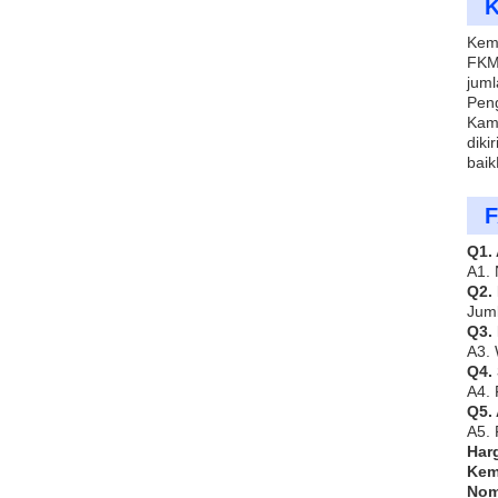
K
Kem
FKM 
juml
Peng
Kami
diki
bai
F
Q1.
A1.
Q2.
Jum
Q3.
A3. 
Q4. 
A4. 
Q5.
A5. 
Har
Kem
Nom