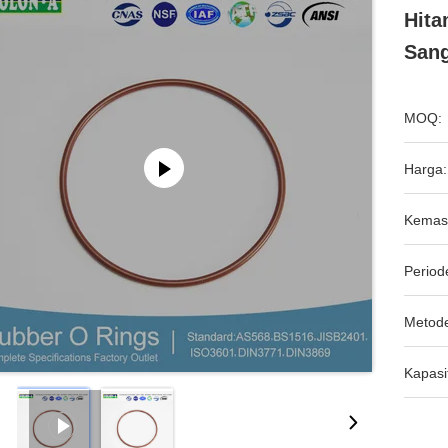
Hita
Sang
MOQ:
Harga:
Kemas
Period
Metod
Kapasi