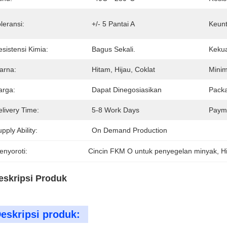
leransi:
+/- 5 Pantai A
Keun
sistensi Kimia:
Bagus Sekali.
Kekua
arna:
Hitam, Hijau, Coklat
Minim
arga:
Dapat Dinegosiasikan
Packa
livery Time:
5-8 Work Days
Paym
pply Ability:
On Demand Production
enyoroti:
Cincin FKM O untuk penyegelan minyak
, 
H
eskripsi Produk
eskripsi produk: