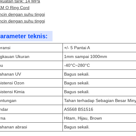
kuatan tarik: 14 MPa
M O Ring Cord
ncin dengan suhu tinggi
ncin dengan suhu tinggi
arameter teknis:
eransi
+/- 5 Pantai A
gkauan Ukuran
1mm sampai 1000mm
hu
-40°C~280°C
ahanan UV
Bagus sekali.
istensi Ozon
Bagus sekali.
istensi Kimia
Bagus sekali.
untungan
Tahan terhadap Sebagian Besar Miny
ndar
AS568 BS1516
rna
Hitam, Hijau, Brown
ahanan abrasi
Bagus sekali.