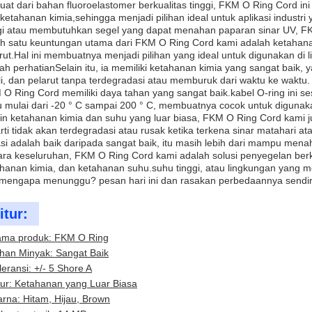
uat dari bahan fluoroelastomer berkualitas tinggi, FKM O Ring Cord i
ketahanan kimia,sehingga menjadi pilihan ideal untuk aplikasi indust
gi atau membutuhkan segel yang dapat menahan paparan sinar UV, FK
h satu keuntungan utama dari FKM O Ring Cord kami adalah ketahana
rut.Hal ini membuatnya menjadi pilihan yang ideal untuk digunakan di
ah perhatianSelain itu, ia memiliki ketahanan kimia yang sangat bai
li, dan pelarut tanpa terdegradasi atau memburuk dari waktu ke waktu.
O Ring Cord memiliki daya tahan yang sangat baik.kabel O-ring ini 
 mulai dari -20 ° C sampai 200 ° C, membuatnya cocok untuk digunakan
in ketahanan kimia dan suhu yang luar biasa, FKM O Ring Cord kami
rti tidak akan terdegradasi atau rusak ketika terkena sinar matahari 
si adalah baik daripada sangat baik, itu masih lebih dari mampu mena
ra keseluruhan, FKM O Ring Cord kami adalah solusi penyegelan berk
hanan kimia, dan ketahanan suhu.suhu tinggi, atau lingkungan yang me
 mengapa menunggu? pesan hari ini dan rasakan perbedaannya sendir
itur:
ma produk: FKM O Ring
han Minyak: Sangat Baik
leransi: +/- 5 Shore A
tur: Ketahanan yang Luar Biasa
rna: Hitam, Hijau, Brown