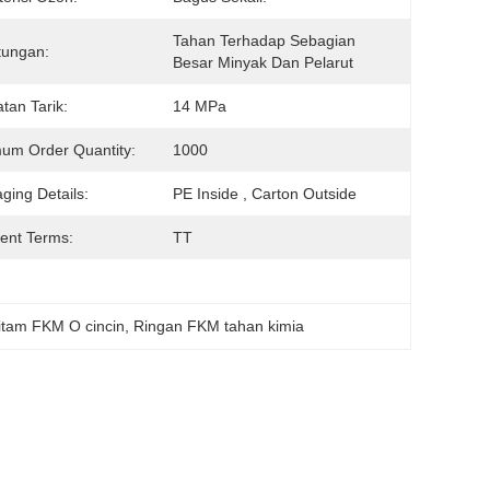
Tahan Terhadap Sebagian 
tungan:
Besar Minyak Dan Pelarut
tan Tarik:
14 MPa
um Order Quantity:
1000
ging Details:
PE Inside , Carton Outside
ent Terms:
TT
itam FKM O cincin
, 
Ringan FKM tahan kimia