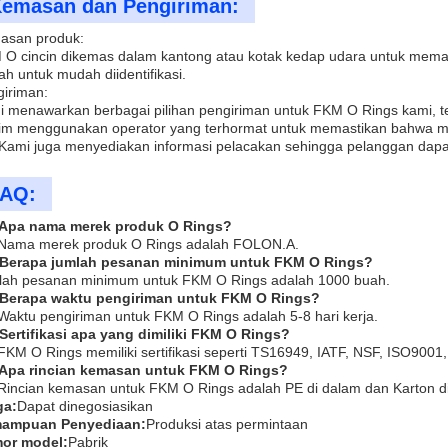
emasan dan Pengiriman:
asan produk:
O cincin dikemas dalam kantong atau kotak kedap udara untuk mema
ah untuk mudah diidentifikasi.
iriman:
 menawarkan berbagai pilihan pengiriman untuk FKM O Rings kami, t
rim menggunakan operator yang terhormat untuk memastikan bahwa mer
kKami juga menyediakan informasi pelacakan sehingga pelanggan da
AQ:
 Apa nama merek produk O Rings?
 Nama merek produk O Rings adalah FOLON.A.
 Berapa jumlah pesanan minimum untuk FKM O Rings?
lah pesanan minimum untuk FKM O Rings adalah 1000 buah.
 Berapa waktu pengiriman untuk FKM O Rings?
Waktu pengiriman untuk FKM O Rings adalah 5-8 hari kerja.
Sertifikasi apa yang dimiliki FKM O Rings?
FKM O Rings memiliki sertifikasi seperti TS16949, IATF, NSF, ISO90
 Apa rincian kemasan untuk FKM O Rings?
Rincian kemasan untuk FKM O Rings adalah PE di dalam dan Karton di 
ga:
Dapat dinegosiasikan
ampuan Penyediaan:
Produksi atas permintaan
or model:
Pabrik