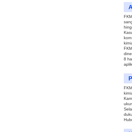
A
FKM 
sang
hing
Kasu
komp
kimi
FKM 
dine
8 ha
apli
P
FKM 
kimi
Kami
ukur
Sela
duk
Hubu