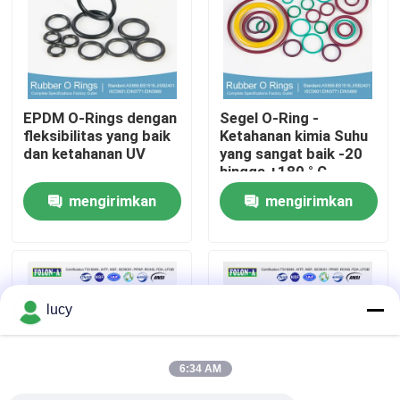
Tentang kita
Wisata pabrik
EPDM O-Rings dengan
Segel O-Ring -
fleksibilitas yang baik
Ketahanan kimia Suhu
dan ketahanan UV
yang sangat baik -20
Kontrol kualitas
hingga +180 ° C
Perpanjangan tinggi
mengirimkan
mengirimkan
Hubungi kami
permintaan
permintaan
Berita
lucy
Semua Kasus
6:34 AM
karet o cincin