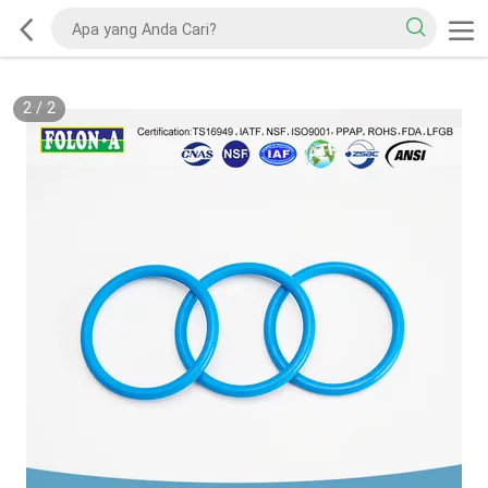
2
/
2