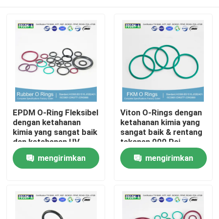
EPDM O-Ring Fleksibel
Viton O-Rings dengan
dengan ketahanan
ketahanan kimia yang
kimia yang sangat baik
sangat baik & rentang
dan ketahanan UV
tekanan 000 Psi
yang baik
Rumah
mengirimkan
mengirimkan
permintaan
permintaan
Produk
Video